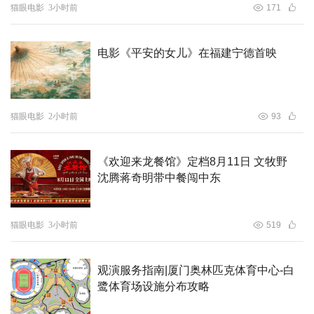
猫眼电影
3小时前
171
影片同步适配多种制式进行专属视听调校，从超清光影、极
致色彩到立体环绕声场、沉浸式动感特效全方位拉满上限，
打造殿堂级视听盛宴，唯有走进影院才能体验这份震撼观
电影《平安的女儿》在福建宁德首映
感。海报采用极具视觉张力的远景构图，让壮丽无垠的仙域
景致都能在不同银幕规格下完全释放卓越表现力，画面表现
令人心醉神迷，全方位铺展影片的世界观版图。更让观众十
猫眼电影
2小时前
93
分期待八位市井凡人集结成团的故事，他们将如何以凡人之
躯对抗各路仙神，在蓬莱仙境之中又会上演怎样波澜壮阔的
《欢迎来龙餐馆》定档8月11日 文牧野
精彩故事？
沈腾蒋奇明带中餐闯中东
影片取材流传千年的八仙传统民俗传说，以八位草根凡人闯
猫眼电影
3小时前
519
荡蓬莱仙境作为核心主线，密集的喜剧桥段之外，更细腻刻
画彼此相遇相识、彼此扶持、同心同行的温暖“团魂”。创作
团队深耕中华传统文化，将古典美学与现代化动画工业巧妙
观演服务指南|厦门奥林匹克体育中心-白
融合，用年轻化的新颖表达再现经典八仙IP，为中国动画的
鹭体育场设施分布攻略
探索与发展注入新的活力！