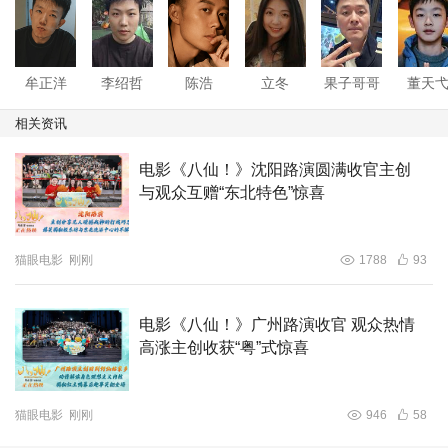
牟正洋
李绍哲
陈浩
立冬
果子哥哥
董天
相关资讯
电影《八仙！》沈阳路演圆满收官主创
与观众互赠“东北特色”惊喜
猫眼电影
刚刚
1788
93
电影《八仙！》广州路演收官 观众热情
高涨主创收获“粤”式惊喜
猫眼电影
刚刚
946
58