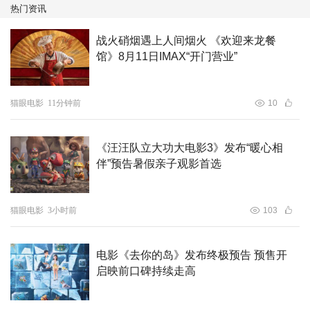
热门资讯
战火硝烟遇上人间烟火 《欢迎来龙餐
馆》8月11日IMAX“开门营业”
猫眼电影
11分钟前
10
《汪汪队立大功大电影3》发布“暖心相
伴”预告暑假亲子观影首选
猫眼电影
3小时前
103
电影《去你的岛》发布终极预告 预售开
启映前口碑持续走高
全套制式海报均取自电影《八仙！》原生定帧画面，完整还
原影片画面质感，淋漓尽致地展现影片宏大广阔的世界观。