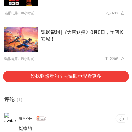
猫眼电影
18小时前
633
观影福利 |《大唐妖探》8月8日，笑闯长
安城！
猫眼电影
19小时前
2208
没找到想看的？去猫眼电影看更多
评论
(1)
咸鱼不闲ll
挺棒的