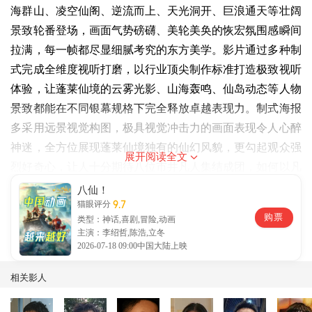
海群山、凌空仙阁、逆流而上、天光洞开、巨浪通天等壮阔
景致轮番登场，画面气势磅礴、美轮美奂的恢宏氛围感瞬间
拉满，每一帧都尽显细腻考究的东方美学。影片通过多种制
式完成全维度视听打磨，以行业顶尖制作标准打造极致视听
体验，让蓬莱仙境的云雾光影、山海轰鸣、仙岛动态等人物
景致都能在不同银幕规格下完全释放卓越表现力。制式海报
多采用远景视觉构图，极具视觉冲击力的画面表现令人心醉
神迷，全方位展现蓬莱仙境独有的仙幻风貌，更勾起观众强
展开阅读全文
烈好奇心，让人十分期待八位市井凡人集结成团，如何以凡
人之躯对抗各路仙神，在蓬莱仙境之中又会上演怎样的精彩
八仙！
9.7
猫眼评分
故事！
购票
类型：神话,喜剧,冒险,动画
主演：李绍哲,陈浩,立冬
2026-07-18 09:00中国大陆上映
相关影人