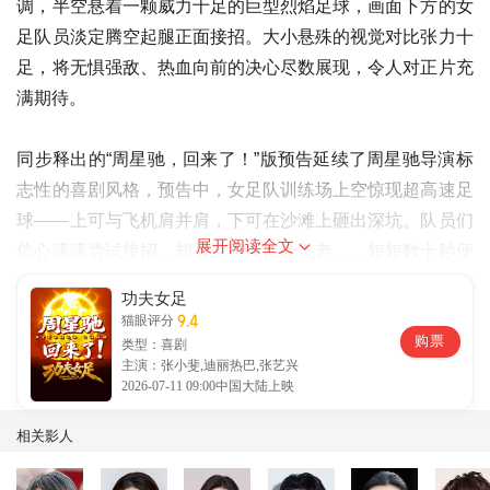
调，半空悬着一颗威力十足的巨型烈焰足球，画面下方的女
足队员淡定腾空起腿正面接招。大小悬殊的视觉对比张力十
足，将无惧强敌、热血向前的决心尽数展现，令人对正片充
满期待。
同步释出的“周星驰，回来了！”版预告延续了周星驰导演标
志性的喜剧风格，预告中，女足队训练场上空惊现超高速足
球——上可与飞机肩并肩，下可在沙滩上砸出深坑。队员们
展开阅读全文
信心满满尝试接招，却被惊得向四处飞奔……短短数十秒便
能看出周星驰导演天马行空的想象力，他将传统武术招式与
功夫女足
现代绿茵竞技无缝融合，以极具视觉冲击力的画面构建出独
9.4
猫眼评分
购票
属于周星驰导演的喜剧世界观。
类型：喜剧
主演：张小斐,迪丽热巴,张艺兴
2026-07-11 09:00中国大陆上映
情怀未远！周星驰携新作唤醒青春记忆
相关影人
周星驰导演有许多经典作品，无数影迷至今仍在社交平台上