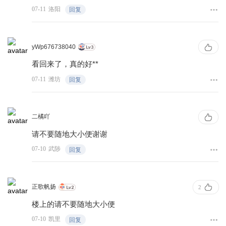
07-11
洛阳
回复
yWp676738040
看回来了，真的好**
07-11
潍坊
回复
二橘吖
请不要随地大小便谢谢
07-10
武陟
回复
正歌帆扬
2
楼上的请不要随地大小便
07-10
凯里
回复