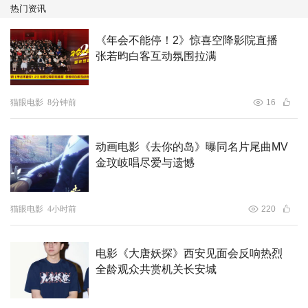
热门资讯
《年会不能停！2》惊喜空降影院直播
张若昀白客互动氛围拉满
猫眼电影
8分钟前
16
动画电影《去你的岛》曝同名片尾曲MV
金玟岐唱尽爱与遗憾
猫眼电影
4小时前
220
电影《大唐妖探》西安见面会反响热烈
全龄观众共赏机关长安城