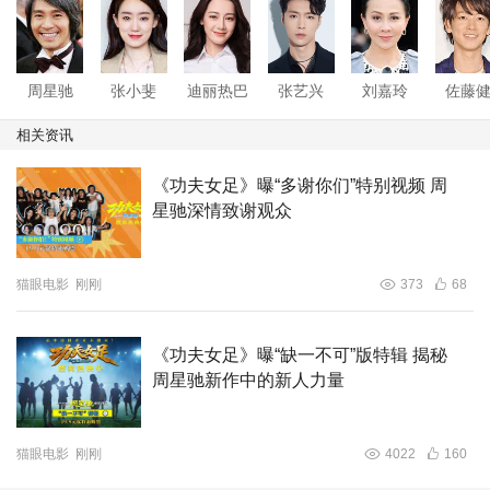
反复回味、逐帧重温，于每一句台词中寻觅熟悉的“周氏味
道”，于每一个无厘头桥段里安放各自的青春记忆。从录像
厅时代到流媒体时代，周星驰的电影跨越代际，陪伴70
周星驰
张小斐
迪丽热巴
张艺兴
刘嘉玲
佐藤
后、80后、90后乃至00后成长。
相关资讯
此前周星驰导演曾在社交平台上发布“预定档”的消息，消息
《功夫女足》曝“多谢你们”特别视频 周
一经发布便迅速引爆全网，“星爷终于回来了”的呼声席卷各
星驰深情致谢观众
大社交平台。而以往周星驰导演的作品大多围绕小人物展
开，故事剧情充满奇思妙想，用天马行空的方式展现导演细
致入微的观察与思考。想必此次新作也将聚焦足球与功夫的
猫眼电影
刚刚
373
68
奇妙碰撞，以全新视角讲述一则关于热爱与拼搏的故事。于
荒诞之中映照现实，于爆笑之余触动心弦，这正是周星驰电
《功夫女足》曝“缺一不可”版特辑 揭秘
影历久弥新的魅力所在。
周星驰新作中的新人力量
猫眼电影
刚刚
4022
160