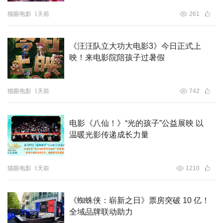
让我们共同走进影院，酣畅淋漓地大笑一场，见证功夫与足
猫眼电影
1天前
261
球碰撞出的全新火花。
《汪汪队立大功大电影3》今日正式上
映！来电影院陪孩子过暑假
猫眼电影
1天前
742
电影《八仙！》“光的孩子”公益展映 以
温暖光影传递成长力量
猫眼电影
1天前
1210
《蜘蛛侠：崭新之日》票房突破 10 亿！
全域品牌联动助力