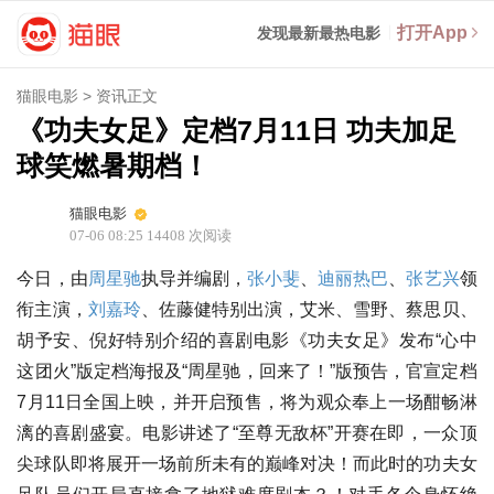
打开App
发现最新最热电影
猫眼电影
>
资讯正文
《功夫女足》定档7月11日 功夫加足
球笑燃暑期档！
猫眼电影
07-06 08:25
14408
次阅读
今日，由
周星驰
执导并编剧，
张小斐
、
迪丽热巴
、
张艺兴
领
衔主演，
刘嘉玲
、佐藤健特别出演，艾米、雪野、蔡思贝、
胡予安、倪好特别介绍的喜剧电影《功夫女足》发布“心中
这团火”版定档海报及“周星驰，回来了！”版预告，官宣定档
7月11日全国上映，并开启预售，将为观众奉上一场酣畅淋
漓的喜剧盛宴。电影讲述了“至尊无敌杯”开赛在即，一众顶
尖球队即将展开一场前所未有的巅峰对决！而此时的功夫女