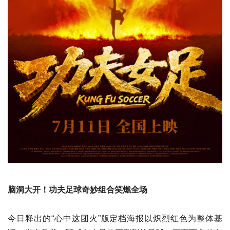
脑洞大开！功夫足球奇妙组合笑燃全场
今日释出的“心中这团火”版定档海报以炽烈红色为整体基