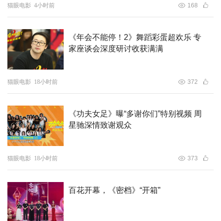
猫眼电影
4小时前
168
《年会不能停！2》舞蹈彩蛋超欢乐 专
家座谈会深度研讨收获满满
猫眼电影
18小时前
372
电影《功夫女足》由周星驰执导并编剧，张小斐、迪丽热
《功夫女足》曝“多谢你们”特别视频 周
巴、张艺兴领衔主演，刘嘉玲、佐藤健特别出演，艾米、雪
星驰深情致谢观众
野、蔡思贝、胡予安、倪好特别介绍，赵丽娜、欧阳靖、张
继聪、欧阳万成友情出演，陈旻、李卓媚、秦鹏飞、张天
一、孙子七、洪蕾、施予斐、景如洋、李奕臻、赖赖、葛依
猫眼电影
18小时前
373
萱、王奕彤、马睎悦、邹霞、崔桐侥、张娣主演，张琪、房
岩、邓月平、CHANYA、许君聪、门腔、冯勉恒、唐香
百花开幕，《密档》“开箱”
玉、李明远、苗溢伦、鄂靖文、AVANTGARDEY、张美
娥、那迪、冯禧特别出演。影片预售现已开启，7月11日，