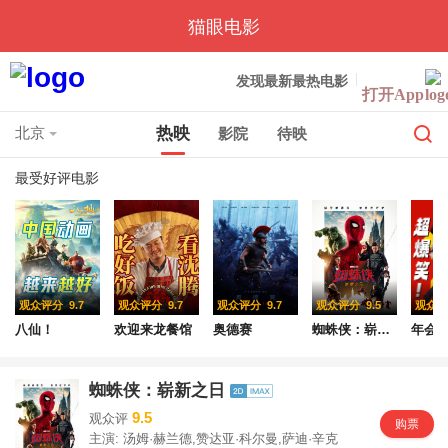
猫眼电影
发现最新最热电影
打开App
热映
北京
影院
待映
最受好评电影
观众评分
9.7
观众评分
9.7
观众评分
9.7
观众评分
9.5
观众
八仙！
欢迎来龙餐馆
奥德赛
蜘蛛侠：崭新之日
年会不
蜘蛛侠：崭新之日
9.5
观众评
购票
主演: 汤姆·赫兰德,赞达亚·科尔曼,萨迪·辛克