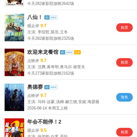
今天282家影院放映2642场
八仙！
9.7
观众评
购票
主演: 李绍哲,陈浩,立冬
今天282家影院放映2325场
欢迎来龙餐馆
9.7
点映评
购票
主演: 沈腾,蒋奇明,奥马尔·谢里夫
今天273家影院放映2162场
奥德赛
9.7
点映评
预售
主演: 马特·达蒙,汤姆·赫兰德,安妮·海瑟薇
2026-08-14 本周五上映
年会不能停！2
9.5
观众评
购票
主演: 张若昀,白客,高叶