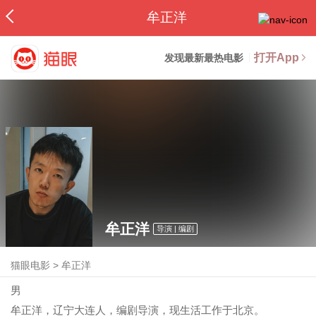
牟正洋
打开App
发现最新最热电影
牟正洋
导演 | 编剧
猫眼电影
>
牟正洋
男
牟正洋，辽宁大连人，编剧导演，现生活工作于北京。