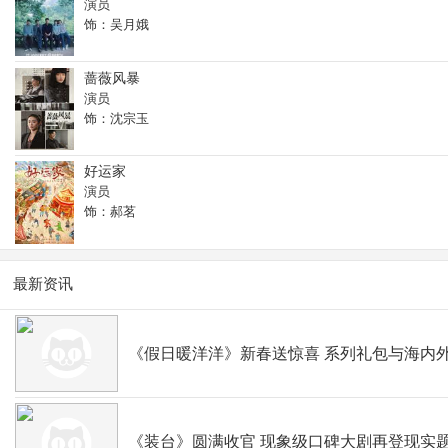
演员
饰：吴月娥
蔷薇风暴
演员
饰：沈宗玉
好运家
演员
饰：郝茗
最新资讯
《假日暖洋洋》新春送惊喜 系列礼包与海内
《装台》圆满收官 现象级口碑大剧再登现实