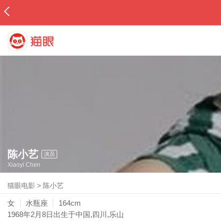
陈小艺
演员
Xiaoyi Chen
猫眼电影
>
陈小艺
女
水瓶座
164cm
1968年2月8日
出生于中国,四川,乐山