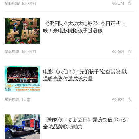
猫眼电影
16小时前
174
《汪汪队立大功大电影3》今日正式上
映！来电影院陪孩子过暑假
猫眼电影
16小时前
506
电影《八仙！》“光的孩子”公益展映 以
温暖光影传递成长力量
猫眼电影
1天前
929
《蜘蛛侠：崭新之日》票房突破 10 亿！
全域品牌联动助力