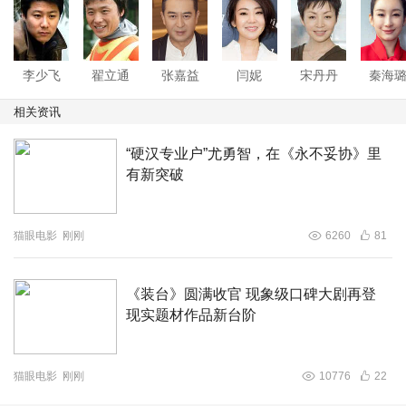
种真实的情节和真实的人物状态形成一种呼应，因此这种镜
头语言也显得非常自然和流畅。”
除此之外，关于蔡素芬最终是否会再次回到刁顺子身边的
李少飞
翟立通
张嘉益
闫妮
宋丹丹
秦海
猜想也已经甚嚣尘上，甚至已经到了将《装台》中蔡素芬出
相关资讯
走与《玩偶之家》中的“娜拉出走”进行比较研究的相当专业
的辩证思考。由此也释放两重信号：观众审美提升，创作者
“硬汉专业户”尤勇智，在《永不妥协》里
有新突破
要更下功夫才能获得认同；剧集的续篇或前传也可以“安排
上了”，放眼整个市场，有温度有力度有深度的现实主义作
品，都是稀缺品。
猫眼电影
刚刚
6260
81
该剧由中央电视台、西安兆麦影视传媒有限公司、霍尔果斯
《装台》圆满收官 现象级口碑大剧再登
贰零壹陆影视传媒有限公司出品，湖南快乐阳光互动娱乐传
现实题材作品新台阶
媒有限公司、西安电影制片厂有限公司、克拉玛依市汇鑫文
化产业投资发展有限合伙企业、西安曲江影视投资（集团）
猫眼电影
刚刚
10776
22
有限公司、新疆六艺影视传媒股份有限公司、陕西星光盛世