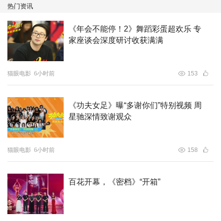
影业网络有限公司联合出品。
热门资讯
《年会不能停！2》舞蹈彩蛋超欢乐 专
家座谈会深度研讨收获满满
猫眼电影
6小时前
153
《功夫女足》曝“多谢你们”特别视频 周
星驰深情致谢观众
猫眼电影
6小时前
158
百花开幕，《密档》“开箱”