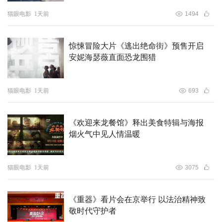
猫眼电影
1天前
1494
惊悚冒险大片《逃出绝命街》预售开启
安妮海瑟薇直面恐龙围猎
猫眼电影
1天前
693
《欢迎来龙餐馆》释出美食特辑与海报
烟火气中见人情温暖
猫眼电影
1天前
3075
《重器》看片会在京举行 以法治精神致
敬时代守护者