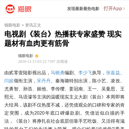
打开App
发现最新最热电影
猫眼电影
>
资讯正文
电视剧《装台》热播获专家盛赞 现实
题材有血肉更有筋骨
猫眼电影
2020-12-15 03:22
7397
次阅读
由贰零壹陆影视出品，
马晓勇
编剧、
李少飞
执导，
张嘉益
、
闫妮
领衔主演，
宋丹丹
、秦海璐特别出演，陈小艺、凌孜、
尤勇智、孙浩、姬他、李传缨、姜冠南、王一、吴曼思、王
熙元、马语濛等主演的温暖现实主义大剧《装台》本周即将
大结局，该剧不仅热度不减，还凭借观众的口碑和专家的肯
定突围，成为2020年底口碑爆款剧。凭借近似白描的手
法，《装台》将挣扎在社会底层但靠手艺吃饭、又活得有滋