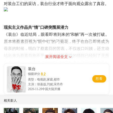
对装台工们的采访，装台行业才终于面向观众露出了真容。
现实主义作品共“情”口碑突围
展潜力
《装台》临近结局，眼看即将到来的“和解”再一次被打破。
原本将蔡素芬视为“眼中钉”的刁菊花，终于在自己即将成为
母亲的时候，明白了蔡素芬的苦衷，不仅改口叫姨，还主动
站出来为蔡素芬抱不平；三皮对蔡素芬的骚扰已经到了无所
展开阅读全文
不为的地步，蔡素芬决定以“出走”的方式令刁家和刁顺子远
装台
离可能的闲言碎语和麻烦。
8.2
猫眼评分
行至剧情后半段，《装台》中形形色色人物面对的生活重锤
想看
类型：电视剧,家庭,都市
接踵而至，基调也一改前半程的欢快跳脱，沉重得几乎窒
主演：张嘉益,闫妮,宋丹丹
2020-11-29中国大陆开播
息。有观众形容“太真实我已经生气了”，须知，如今能令观
众共情的作品已经少之又少，《装台》是“结实的”作品。而
相关影人
也许就如同教授张阿利评价的，“（装台）是按照生活的逻
辑、人物情绪的反应，真实性特别鲜明。它的影像语言跟这