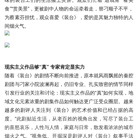
味的装台工们的生活搬上荧屏。观众们忙着“追戏骨”“看美
食”“赏美景”，更被剧中人物的命运牵着走，替刁顺子不平，
为蔡素芬担忧，观众喜爱《装台》，爱的是其魅力独特的人
间烟火气。
现实主义作品够“真” 专家肯定显实力
随着《装台》的剧情不断向前推进，原本就风雨飘摇的秦腔
剧团与刁家小院波澜再起，仍旧专业、扎实致密的情节同样
引发行业的关注和讨论：现实主义作品的“真”如何实现，地
域文化元素浓重的剧集作品如何触达更广泛受众圈层。越来
越多的剧评人关注到《装台》的艺术价值和已经占据的高
度。“
此剧贴近生活，从老百姓的视角出发，写尽了装台工
的喜怒哀乐，人性与人情，家庭与日常，散发着浓浓的城市
烟火之气。”视角低、开掘深是剧评人对《装台》叙事手法