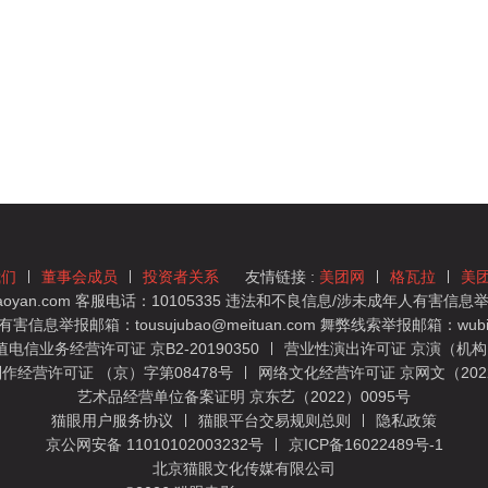
我们
董事会成员
投资者关系
友情链接 :
美团网
格瓦拉
美
yan.com 客服电话：10105335 违法和不良信息/涉未成年人有害信息举报
息举报邮箱：tousujubao@meituan.com 舞弊线索举报邮箱：wubiju
信业务经营许可证 京B2-20190350
营业性演出许可证 京演（机构）
作经营许可证 （京）字第08478号
网络文化经营许可证 京网文（2022）
艺术品经营单位备案证明 京东艺（2022）0095号
猫眼用户服务协议
猫眼平台交易规则总则
隐私政策
京公网安备 11010102003232号
京ICP备16022489号-1
北京猫眼文化传媒有限公司