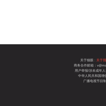
关于猫眼 :
关于
商务合作邮箱：v@mao
用户举报/涉未成年人有害信
中华人民共和国增值电
广播电视节目制
猫眼电影