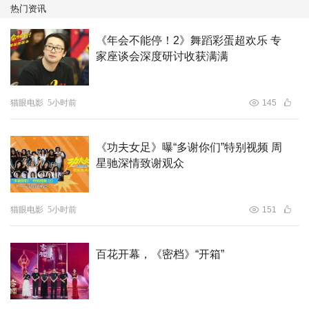
热门资讯
天枢、雷志龙、岑君茜、许学文编剧，谢苗、林科灯、杨恩
又领衔主演，黎唯、岩永丞威、萨哈贾克•波斯安吉特、玛
《年会不能停！2》舞蹈彩蛋超欢乐 专
家座谈会深度研讨收获满满
娜莎楠•潘叻翁固、郭峻卿、威奈•旺扬功主演，雅彦·鲁伊
安、杰佳•亚宁特别演出。影片正在热映中，真打！真狠！
真解恨！
猫眼电影
5小时前
145
《功夫女足》曝“多谢你们”特别视频 周
星驰深情致谢观众
猫眼电影
5小时前
151
百花开幕，《密档》“开箱”