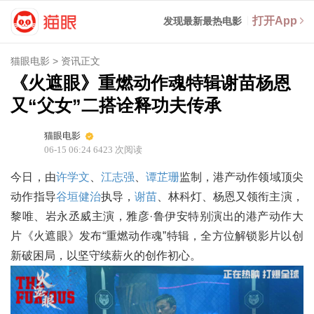
打开App
发现最新最热电影
猫眼电影
>
资讯正文
《火遮眼》重燃动作魂特辑谢苗杨恩
又“父女”二搭诠释功夫传承
猫眼电影
06-15 06:24
6423
次阅读
今日，由
许学文
、
江志强
、
谭芷珊
监制，港产动作领域顶尖
动作指导
谷垣健治
执导，
谢苗
、林科灯、杨恩又领衔主演，
黎唯、岩永丞威主演，雅彦·鲁伊安特别演出的港产动作大
片《火遮眼》发布“重燃动作魂”特辑，全方位解锁影片以创
新破困局，以坚守续薪火的创作初心。