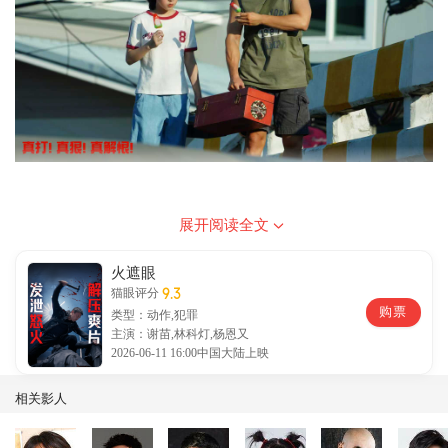
展开阅读全文
五城路演引燃口碑热潮，华语动作片雄起
火遮眼
9.3
猫眼评分
影片主创先后奔赴佛山、广州、上海、成都、西安五城开启
购票
类型：动作,犯罪
路演交流，每一站均收获超高人气与热烈反响，观众们纷纷
主演：谢苗,林科灯,杨恩又
盛赞影片“夯爆了”，更有动作片影迷直言“刷新年度硬核动作
2026-06-11 16:00中国大陆上映
片天花板，华语动作片雄起！”。影片口碑持续出圈，不止
相关影人
国内观众鼎力支持，影片在海外也同样收获超高赞誉，凭借
极致硬核的动作呈现与独具魅力的华语动作底蕴，斩获海外