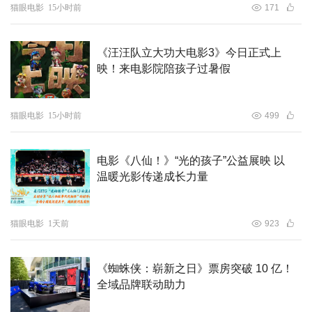
猫眼电影
15小时前
171
《汪汪队立大功大电影3》今日正式上
映！来电影院陪孩子过暑假
猫眼电影
15小时前
499
电影《八仙！》“光的孩子”公益展映 以
温暖光影传递成长力量
猫眼电影
1天前
923
《蜘蛛侠：崭新之日》票房突破 10 亿！
全域品牌联动助力