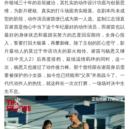
作领域三十年的谷垣健治，其扎实的动作设计功底与创新思
维，为影片硬核、真实的打斗场面夯实根基。在剧本尚未成
型的阶段，动作演员谢苗便已成为第一人选。监制江志强直
言谢苗是他心中当下这个年纪最好的动作演员，而谢苗也以
最好的身体状态和最踏实努力的态度回应期待，全身心投
入，誓要打回大银幕，再攀新峰。除了主创的匠心坚守，影
片最动人的莫过于华语功夫的薪火相传。谢苗与杨恩又继
《目中无人2》后再度搭档，延续温情羁绊的同时，这一
次，杨恩又也接过了动作接力棒。那个曾经跟在谢苗身后需
要被保护的小女孩，如今也已经能和“父亲”并肩战斗了。一
代代动作人的热忱，就这样在一次次打磨，一场场对决中生
生不息。