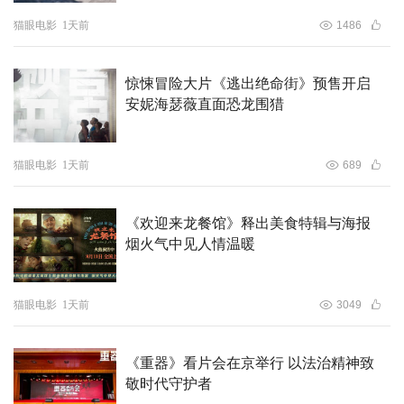
猫眼电影
1天前
1486
惊悚冒险大片《逃出绝命街》预售开启
安妮海瑟薇直面恐龙围猎
猫眼电影
1天前
689
《欢迎来龙餐馆》释出美食特辑与海报
烟火气中见人情温暖
猫眼电影
1天前
3049
《重器》看片会在京举行 以法治精神致
敬时代守护者