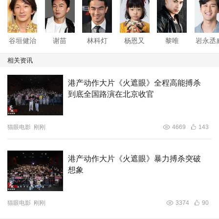
媒体与观众的高度认可，令全球观众看见华语动作片的突破
与新生。
谷垣健治
谢苗
林科灯
杨恩又
黎唯
岩永丞
相关资讯
港产动作大片《火遮眼》全程高能搏杀
到底全国路演在北京收官
猫眼电影
刚刚
4669
143
港产动作大片《火遮眼》暴力搏杀突破
想象
猫眼电影
刚刚
3374
90
电影《火遮眼》由安乐影片有限公司、浙江横店影业有限公
司出品。许学文、江志强、谭芷珊监制，谷垣健治执导，麦