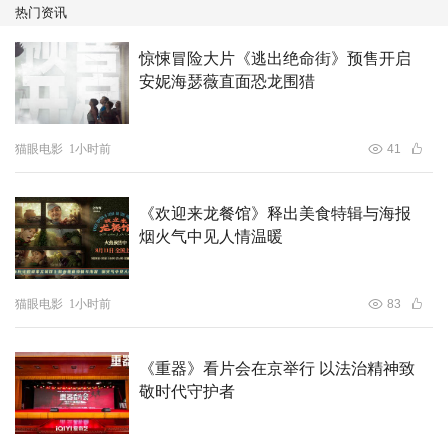
热门资讯
惊悚冒险大片《逃出绝命街》预售开启
安妮海瑟薇直面恐龙围猎
猫眼电影
1小时前
41
《欢迎来龙餐馆》释出美食特辑与海报
烟火气中见人情温暖
猫眼电影
1小时前
83
《重器》看片会在京举行 以法治精神致
敬时代守护者