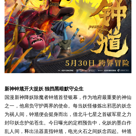
新神钟馗开大捉妖 独挡黑暗默守众生
国漫新神降妖除魔者钟馗首登银幕，作为地府最重要的神仙
之一，他肩负守护两界的使命。每当妖怪修炼出邪恶的妖念
为祸人间，钟馗便会挺身而出，借北斗七星之首破军星之力
封印妖念护佑苍生。今日曝光的定档预告中，化妖的墨白作
乱人间，释出法器直指钟馗，电光火石之间妖念四起。钟馗