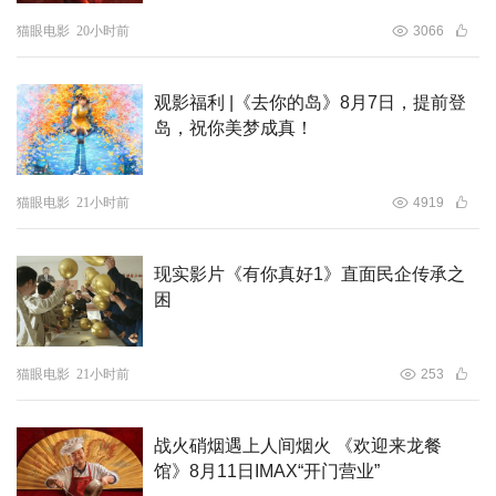
都行。当鬼马少女遇到严厉钟馗，当烟火人间碰撞奇趣地
猫眼电影
20小时前
3066
府，他们会生出怎样的火花？又有什么样的危机在等待着他
们？
观影福利 |《去你的岛》8月7日，提前登
岛，祝你美梦成真！
猫眼电影
21小时前
4919
现实影片《有你真好1》直面民企传承之
困
猫眼电影
21小时前
253
战火硝烟遇上人间烟火 《欢迎来龙餐
馆》8月11日IMAX“开门营业”