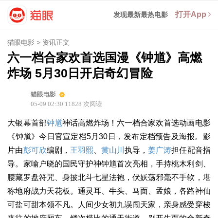
打开App
发现最新最热电影
猫眼电影
>
资讯正文
六一档合家欢首选国漫《钟馗》高燃
炸场 5月30日开启奇幻冒险
猫眼电影
05-09 02:30
11828
次阅读
大银幕首部
钟馗
神话高燃炸场！六一档合家欢首选动画电影
《钟馗》今日官宣定档5月30日，发布定档预告及海报。影
片由
彭可欣
编剧，
王羽熙
、
黄山川
执导，
姜广涛
担任配音指
导。家喻户晓的国民守护神钟馗首次亮相，手持桃木利剑、
腰藏罗盘符咒、身披北斗七星法袍，伏妖荡邪毫不手软，堪
称地府战力天花板。通灵耳、牛头、马面、孟娘，各路神仙
可盐可甜本领不凡。人间少女初九误闯天家，亲身感受穿梭