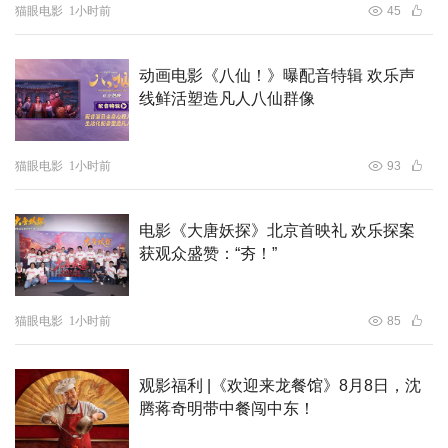
猫眼电影
1小时前
45
动画电影《八仙！》曝配音特辑 欢乐声
线鲜活塑造凡人八仙群像
猫眼电影
1小时前
93
电影《大唐妖探》北京首映礼 欢乐探案
获观众盛赞：“夯！”
故事中误入地府后的人间少女初九，才真正开始了解钟馗，
正是他在暗中世世代代守护两界，才让百姓得以平安生活。
猫眼电影
1小时前
85
不能让人间知道妖怪和地府的存在，也成为了钟馗的规矩。
聪明伶俐的初九本就是热心肠，在见识到钟馗捉妖的本领
观影福利 |《欢迎来龙餐馆》8月8日，沈
后，也生出想跟钟馗学习法术，保护身边更多人的念头。初
腾蒋奇明带中餐闯中东！
九在钟馗的悉心指导下飞速成长，布符下咒、跑酷伏妖样样