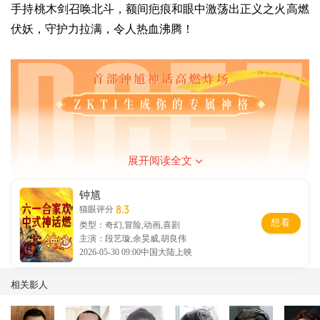
手持桃木剑召唤北斗，额间疤痕和眼中激荡出正义之火高燃
伏妖，守护力拉满，令人热血沸腾！
展开阅读全文
钟馗
8.3
猫眼评分
想看
类型：奇幻,冒险,动画,喜剧
主演：段艺璇,余昊威,胡良伟
2026-05-30 09:00中国大陆上映
相关影人