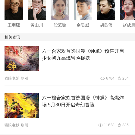
王羽熙
黄山川
段艺璇
余昊威
胡良伟
赵成
相关资讯
六一合家欢首选国漫《钟馗》预售开启
少女初九高燃冒险捉妖
猫眼电影
刚刚
6784
254
六一档合家欢首选国漫《钟馗》高燃炸
场 5月30日开启奇幻冒险
猫眼电影
刚刚
11828
385