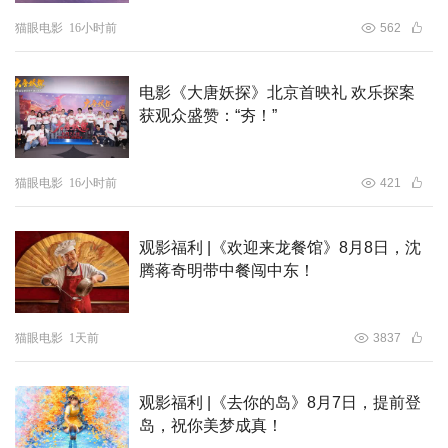
猫眼电影
16小时前
562
当然，电影并没有仅仅停留在展示这些问题的层面，而是通
过主角们的努力和勇气，传递出反抗和不留遗憾的强烈信
电影《大唐妖探》北京首映礼 欢乐探案
息。正如观众所说，“这是一部很有力量的电影，讲的是青
获观众盛赞：“夯！”
春的故事，却没有青春电影里的惯用的各种不堪梗。基调始
终向上而充满希望，激励女孩子要更有自信，更坦然接受青
猫眼电影
16小时前
421
春时光里一切的变化，不沉溺年少的悸动，不被外物所扰，
任何时期都不放弃自己，不放弃希望，朝自己的向往坚定努
观影福利 |《欢迎来龙餐馆》8月8日，沈
力。”可见影片并非传统意义上的“青春疼痛”，在很多细微处
腾蒋奇明带中餐闯中东！
都值得深入探讨，同时在这个毕业季和最好的朋友共同回望
青春、许下继续携手相伴的誓言。
猫眼电影
1天前
3837
观影福利 |《去你的岛》8月7日，提前登
岛，祝你美梦成真！