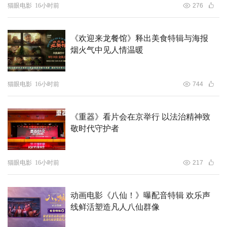
猫眼电影
16小时前
276
现实：勇敢面对100分的人生
作为一部青春电影，《沙漏》讨论的话题却非常现实，原生
《欢迎来龙餐馆》释出美食特辑与海报
家庭、校园霸凌，这些看似与青春无关的沉重议题，却在这
烟火气中见人情温暖
部影片中得到了深刻的探讨和呈现。
莫醒醒和米砂都各自背负着原生家庭的阴影，醒醒意外发现
猫眼电影
16小时前
744
妈妈的日记本，得知自己其实并不被珍惜；米砂一直伪装的
家庭和睦，掩盖了从小没有妈妈的真相。这些家庭问题如同
《重器》看片会在京举行 以法治精神致
无形的枷锁，束缚着她们的心灵，影响着她们的成长。同
敬时代守护者
样，校园霸凌也是电影中不容忽视的话题。很多人会习惯性
地将施暴者与抽烟、染头、行为不羁的混混形象联系在一
猫眼电影
16小时前
217
起，然而，《沙漏》却打破了这种刻板印象。蒋蓝这样的角
色，虽然外表看似文静，内心却可能因为种种原因，如自
动画电影《八仙！》曝配音特辑 欢乐声
卑、嫉妒、控制欲等，而走上了施暴的道路。她的行为不仅
线鲜活塑造凡人八仙群像
给受害者带来了身体上的伤害，更在心灵上留下了难以磨灭
的创伤，这正是校园霸凌的复杂性。