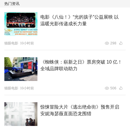
热门资讯
反，它在悄然无声中累积，如同沙漏中的沙子，一粒一粒地
堆积，直到最后汇成一片无法忽视的海洋。这股惊涛骇浪，
电影《八仙！》“光的孩子”公益展映 以
在无人处汹涌澎湃，只有他们自己能够感受到其中的激烈与
温暖光影传递成长力量
澎湃。
猫眼电影
10小时前
298
《蜘蛛侠：崭新之日》票房突破 10 亿！
全域品牌联动助力
猫眼电影
10小时前
506
惊悚冒险大片《逃出绝命街》预售开启
安妮海瑟薇直面恐龙围猎