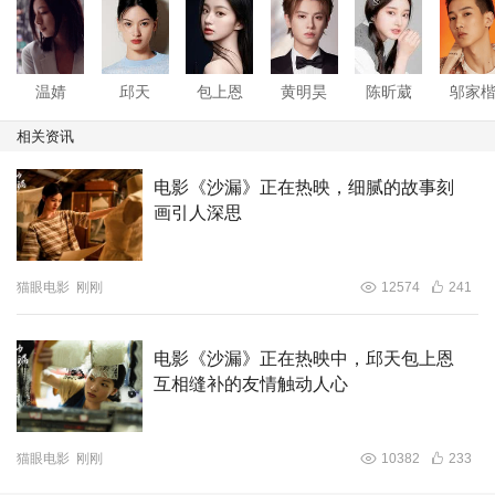
爱情：你是我不能说出口的秘密
相比较友情的部分，《沙漏》里对爱情的描述显得更加含
蓄。路理举起DV时的小心翼翼，米砂接过剧本时的害羞脸
温婧
邱天
包上恩
黄明昊
陈昕葳
邬家
红，都透露出一种青涩而又纯粹的爱意。17岁的暗恋就像
相关资讯
初夏的微风，轻轻拂过心田，带来阵阵悸动，定格下青春最
美好的时刻。
电影《沙漏》正在热映，细腻的故事刻
画引人深思
米砂与路理的感情不像青春校园剧中常见的热烈与张扬，而
是一种内敛且含蓄的表达。看过电影后的观众认为，“演员
猫眼电影
刚刚
12574
241
们把青春期少年少女的那种懵懂羞涩和纯真，尤其是那些欲
言又止的瞬间，通过细微的肢体动作和眼神交流，传递出了
电影《沙漏》正在热映中，邱天包上恩
人物内心情感。路理学长一回眸眼里就只有米砂、海边玩耍
互相缝补的友情触动人心
时会直接奔向她并牵起她的手，这些不曾表露却时时刻刻都
在流露的校园暗恋让观众感受到了青春时期的美好和纯
真。”
猫眼电影
刚刚
10382
233
《沙漏》里的爱情虽然含羞，但并不代表它不够强烈。相