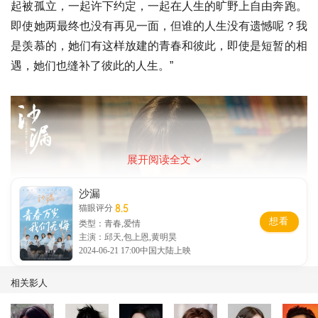
起被孤立，一起许下约定，一起在人生的旷野上自由奔跑。
即使她两最终也没有再见一面，但谁的人生没有遗憾呢？我
是羡慕的，她们有这样放建的青春和彼此，即使是短暂的相
遇，她们也缝补了彼此的人生。”
展开阅读全文
沙漏
8.5
猫眼评分
想看
类型：青春,爱情
主演：邱天,包上恩,黄明昊
2024-06-21 17:00中国大陆上映
相关影人