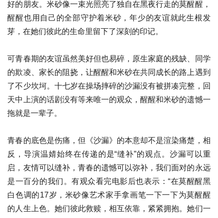
好的朋友。米砂像一束光照亮了独自在黑夜行走的莫醒醒，
醒醒也用自己的全部守护着米砂，年少的友谊就此生根发
芽，在她们彼此的生命里留下了深刻的印记。
可青春期的友谊虽然美好但也易碎，原生家庭的残缺、同学
的欺凌、家长的阻挠，让醒醒和米砂在共同成长的路上遇到
了不少坎坷。十七岁在操场摔碎的沙漏没有被拼凑完整，回
天中上演的话剧没有等来唯一的观众，醒醒和米砂的遗憾一
拖就是一辈子。
青春的底色是伤痛，但《沙漏》的本意却不是渲染痛楚，相
反，导演温婧始终在传递的是“缝补”的观点。沙漏可以重
启，友情可以缝补，青春的遗憾可以弥补，我们面对的永远
是一百分的我们。有观众看完电影后也表示：“在莫醒醒黑
白色调的17岁，米砂像艺术家手拿画笔一下一下为莫醒醒
的人生上色。她们彼此救赎，相互依靠，紧紧拥抱。她们一