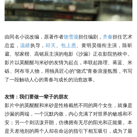
由同名小说改编，原著作者
饶雪漫
担任编剧，
齐秦
担任艺术
总监，
温婧
执导，
邱天
、
包上恩
、黄明昊领衔主演，陈昕
葳、邬家楷、高铭辰主演的电影《沙漏》正在影院热映中。
影片以莫醒醒与米砂的友情为起点，串联起路理、蒋蓝、米
砾、阿布等人物，用独具匠心的“饶式”青春浪漫氛围，书写
了一段触动人心的青春与成长的治愈故事。
友情：我们要做一辈子的朋友
影片中的莫醒醒和米砂是性格截然不同的两个女生，就像是
沙漏的两端，一个沉默内敛，内心充满了对世界的敏感和不
安；另一个则活泼开朗，仿佛拥有无尽的阳光和正能量。本
是天差地别的两个人却在命运的指引下相互吸引，成为了最