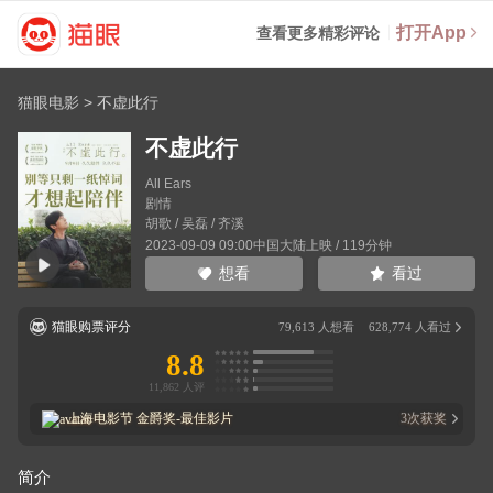
打开App
查看更多精彩评论
猫眼电影
>
不虚此行
不虚此行
All Ears
剧情
胡歌
/
吴磊
/
齐溪
2023-09-09 09:00中国大陆上映 / 119分钟
看过
想看
猫眼购票评分
79,613
人想看
628,774
人看过
8.8
上海电影节
金爵奖-最佳影片
3
次获奖
简介