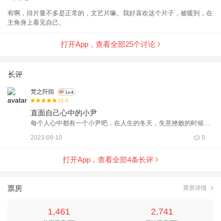
有啊，排片量不多是正常的，文艺片嘛。我好喜欢这个片子，被暖到，在
主角身上看见自己。
打开App，查看全部
25
个讨论
长评
梵之阡陌
10
分
直面自己心中的小尹
每个人心中都有一个小尹吧，在人生的冬天，失意挫败的时候穿
着毛衣戴着毛线帽，提醒自己要和别人说实话，孤独的时候陪伴
2023-09-10
0
自己，平淡静静地直视自己，看待自己的人生，最终在经历了多
少生死故事之后慢慢觉悟做回自己，告别失意的冬天，就算是最
打开App，查看全部
4
条长评
最普通的自己也可以是主角，重新活过来，继续当自己人生主
角。 全片平淡安静灰暗娓娓道来，就像闻善的一生一样渺小平凡
而又挫败，本以为色调压抑昏暗而毫无波澜，看似是负能量的电
票房
票房详情
影，细细品来是润物细如生的温暖治愈，你慢慢感受到在昏暗中
投射出的一丝的光芒，而我们的生活都需要这一束光。 电影没有
1,461
2,741
刻意的煽情，但在看到闻善打电话给妈妈问有没有樟木条那一段