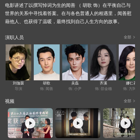
电影讲述了以撰写悼词为生的闻善 （ 胡歌 饰）在平衡自己与
世界的关系中寻找着答案。在与各色普通人的相遇里，闻善慰
藉他人、也获得了温暖，最终找到自己人生方向的故事。
演职人员
全部
11,862
人评
刘伽茵
胡歌
吴磊
齐溪
娜仁花
导演
饰: 闻善
饰: 小尹
饰: 邵金穗
饰: 方阿
视频
全部