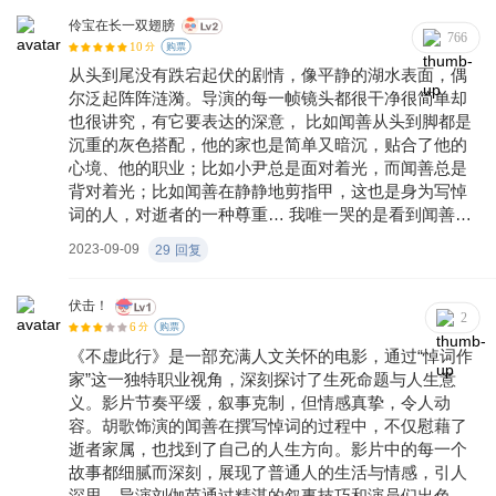
进，亲人的离开，未尽的心愿，如果成了包袱积压在内
心，那么我们终将被压垮而崩溃，所以要让这些变成礼
伶宝在长一双翅膀
766
10
物 让我们去更温暖平和的对待身边人 无论是亲人，爱人
分
购票
或是朋友 去珍惜此刻去尽情的生活。所以….. 到底怎样
从头到尾没有跌宕起伏的剧情，像平静的湖水表面，偶
才算不虚此行呢？ 答案应该在我们每个人心里吧 🌟 推
尔泛起阵阵涟漪。导演的每一帧镜头都很干净很简单却
荐：片子还是很挑人的
也很讲究，有它要表达的深意， 比如闻善从头到脚都是
沉重的灰色搭配，他的家也是简单又暗沉，贴合了他的
心境、他的职业；比如小尹总是面对着光，而闻善总是
背对着光；比如闻善在静静地剪指甲，这也是身为写悼
词的人，对逝者的一种尊重… 我唯一哭的是看到闻善蹲
下来给他母亲打电话说想回家看看那段戏，闻善听着母
2023-09-09
29
回复
亲的前一句话音刚落就忍不住哭了起来，我在镜头前也
跟着他哭了起来，那一刻在我心里他不是闻善，他是胡
歌，他在演他自己，他心中想的也是他自己的母亲，那
伏击！
2
6
一刻懂他所懂，受他所受。 这部影片很有深意，想必那
分
购票
些经历过生离死别的人更能看懂它在讲什么，同时也能
《不虚此行》是一部充满人文关怀的电影，通过“悼词作
像闻善一样释怀、接受、继续向前走，懂得了该如何直
家”这一独特职业视角，深刻探讨了生死命题与人生意
面生命与死亡吧。 片名“不虚此行”，我的理解是来人间
义。影片节奏平缓，叙事克制，但情感真挚，令人动
一趟不能白来，总要学会什么懂得什么，去修行，最终
容。胡歌饰演的闻善在撰写悼词的过程中，不仅慰藉了
成为更好的自己，这样才算不虚此行。 人生八苦，生而
逝者家属，也找到了自己的人生方向。影片中的每一个
为人我们一个都逃不掉，但每度过一个，人的内心就会
故事都细腻而深刻，展现了普通人的生活与情感，引人
蜕变一层，最终全部经历完才算此生圆满。
深思。导演刘伽茵通过精湛的叙事技巧和演员们出色的