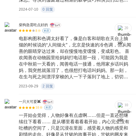
表演，将这部电影打造成了一部兼具艺术性和观赏性的
2024-07-10
0
回复
佳作。《不虚此行》不仅是一部关于生死的故事，更是
一部关于人性、情感与成长的深刻探讨。
柴狗急需吃点好的
20
8
分
购票
电影构图和色调太好看了，像是白客和胡歌在天台上抽
烟的时候说的“人间烟火”，北京是快速的冷色调，但从闻
善的眼睛穿达过来，却在慢慢地变缓慢，变成彩色。 喜
欢闻善在动物园里给妈妈打电话那一段，可能因为我是
在中秋前一天看的，闻善电话一接通，他用家乡话叫妈
妈，我突然就落泪了，也很想打电话叫妈妈。那一刻，
在生与死之间漂浮穿梭的人一下子落到了地上，切切实
实地变得柔软而又悲伤。 开头闻善坐在路边的椅子上，
2023-09-29
2
回复
眼神冷漠，像是人间的过客。结尾，闻善弯下腰，在暖
色的阳光里偏头笑着看那只胖胖的猫。 看完以后我会想
普通有什么不好呢？可能是闻善不想做一个面目模糊的
一只大可爱👾
10
10
普通人，就像小尹一样，连名字都没有。他想做的是一
分
购票
个有头有尾不仅仅停留在第二幕的普通人，也就是他的
一开始会觉得，人物好像有点虚啊……但是一直还想继
男主角，所以最后，他给小尹取了名字。 不幸与幸福、
续往下看看…… 是从哪里看着看着开始，内心完全没有
虚度与充盈、生死与来去，每个人都应该不虚此行。
吐槽的空间了，只是沉浸在里面，感受着人物的感受和
剧情的走向。好像是从甘铭的故事开始，甘铭的网友来