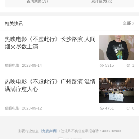
首周票房(万)
累计票房(万)
的时候，竟然还是绷不住了，每个成年人都有困顿窘迫挣扎，压
抑无处诉说，心灵没有归宿的时候吧！他仍有母亲可寻慰藉，仍
有朋友在默默支持，甚至仍有个偶像剧主角般的赤子梦，而生活
相关快讯
中的自己也许什么都没有。 很喜欢电影里面的那句话“在不幸与
全部
幸福间折返，在虛度和充盈间往来，死亡被最大的限度稀释了，
活着变得如此强烈”。其实医院和殡葬馆一样充满了众生百态和生
热映电影《不虚此行》长沙路演 人间
离死别，面对生死有困惑有迷茫，每天身处其中，每个人在生死
烟火尽数上演
面前都很普通却又不普通，再不一样的人时间久了也会很普通，
如何接纳自己的平凡和人生的不如意，就像坦然面对生死一样直
面人生，允许一切的发生。做好自己，把握当下，结果就交由时
猫眼电影
2023-09-14
5315
1
间来决定，一切都是最好的安排。
热映电影《不虚此行》广州路演 温情
满满疗愈人心
猫眼电影
2023-09-12
4751
0
影视行业信息
《免责声明》
I 违法和不良信息举报电话：4006018900