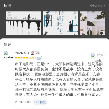
剧照
全部83张
短评
YUAN圆🍋
1750
10
分
购票
出了电影院，正是中午，太阳从南边晒过来，过马路的
时候大家都步履匆匆，生活不是故事，没有主角，没有
跌宕起伏。 就像电影里，全片很少有背景音乐，安静，
平淡，很多人打着瞌睡，也有人看的认真，它就像是生
活一样，不紧不慢的演绎着人生，当生死变成了小事，
那一刻我们总归有所觉悟。 这场人生只有一次但却总有
遗憾，有人说生死是一生中最大的事，但很多很多人却
已将生死置之度外 他们忙着生活，他们不能因为失去至
2023-09-09
122
回复
亲之人而停滞不前，他们还有活着的亲人需要他们前