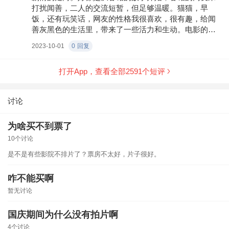
打扰闻善，二人的交流短暂，但足够温暖。猫猫，早
饭，还有玩笑话，网友的性格我很喜欢，很有趣，给闻
善灰黑色的生活里，带来了一些活力和生动。电影的画
面也开始动起来，闻善的房间里暖光多了起来，也渐渐
2023-10-01
0
回复
有了配乐。希望来了，闻善生活里的希望。也许正是这
种镜头光影配乐的前后对比，更让我明白了我刚开始迷
打开App，查看全部
2591
个短评
惑的地方，一开始闻善的生活是死寂的，可能不知道哪
天，他也就拍拍屁股离开世界了。 小尹，是闻善想写的
角色，承载了他“编剧”的梦，也承载了他对自己人生的希
讨论
冀。他（闻善以及小尹）这样普通的人，也可以成为主
角吗？好像不行，因为他写了很多故事，都打水漂了。
为啥买不到票了
但他写悼文，写的那些故事里的死去的主角，不都是普
通人吗？他明明，写的很成功啊。他渐渐意识到，普通
10个讨论
人可以成为故事的主角。普通人的故事，深挖也很精
是不是有些影院不排片了？票房不太好，片子很好。
彩。选择下一秒活着，做自己喜欢的事，就有意义，选
择下一秒死去，也值得尊重。我好喜欢这部电影。
咋不能买啊
暂无讨论
国庆期间为什么没有拍片啊
4个讨论