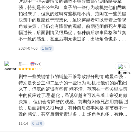
📌剧中一些关键情节的铺垫不够导致部分剧情略显牵
社会价值‌ 文化传播‌：通过范闲的“公平正义”追求传递正
强，特别是长公主和二皇子的一些行为动机把他们的疯
能量，央媒评价其“影响年轻人，展现文化生命力”‌ “《庆
拍出来了，但疯的逻辑有些模糊不清。范闲在一些关键
余年2》在延续权谋主线的基础上，以更癫狂的喜剧风格
决策中的反应过于理想化，虽说穿越者可以带着上帝视
和升级的视觉呈现带来惊喜。张若昀演绎的范闲成长线
角做决策，但仍会有降智的观感。前期范闲假死占用篇
感人至深，老戏骨们的演技依旧震撼。剧中既有对原著
幅过长，后面剧情又很局促，有种前后叙事风格和节奏
名场面的忠实还原，也有
不一致的感觉，甚至后期元素过多，出场角色也多，有
种混乱的感觉，很多角色过于脸谱化，没有详细介绍也
2024-07-06
1
回复
没有明确收尾，范若若和五竹对范闲起到的作用也被边
缘化，逐渐沦为工具人，丢失了角色的内核和共情能力
📎总体来说第二部的拍摄场景和服化道都比第一部要更
意.......
0
10
分
加的精良，中心思想依然是打破陈旧世俗，救黎民百姓
剧中一些关键情节的铺垫不够导致部分剧情 略显牵强，
于水火之中，敢为先不怕事的新时代人格魅力，通过范
特别是长公主和二皇子的一些行为 动机把他们的疯拍出
闲之口道出一些当今社会存在的传统陋习，并以戏虐和
来了，但疯的逻辑有些模 糊不清。范闲在一些关键决策
荒诞的手法点播世人，很多解决方式虽然看起来无厘
中的反应过于理 想化，虽说穿越者可以带着上帝视角做
头，但这可能就是魔法打败魔法的可能性，让观众慢慢
决策， 但仍会有降智的观感。前期范闲假死占用篇幅 过
意识到听从内心，做自己认为对的、有助于他人的事，
长，后面剧情又很局促，有种前后叙事风格 和节奏不一
不用过分循规蹈矩，可以大胆再大胆一些，当孤臣多了
致的感觉，甚至后期元素过多，出 场角色也多，有种混
社会自然更进一步
乱的感觉，很多角色过于 脸谱化，没有详细介绍也没有
11-14
0
回复
明确收尾，范若 若和五竹对范闲起到的作用也被边缘
化，逐渐 沦为工具人，丢失了角色的内核和共情能力 总