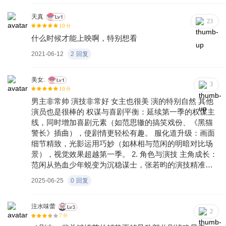
决心让人深感敬佩。坚守正义良知并战胜邪恶，这种理
想主义艰难而且有趣。 第二季剧情注水现象严重，塞入
天真
23
10
分
了许多烂梗，不仅未能为剧情增色，反而使得原本紧凑
什么时候才能上映啊，特别想看
的故事线变得拖沓冗长，砍掉本季里的一半时间，恐怕
都绰绰有余。 或许这些不是编剧的锅，在当下这个商业
2021-06-12
2
回复
化的影视环境中，诸多因素都可能影响到一部作品的最
终呈现。看过《银河写手》你就会知道，作品背后的创
美女.
作环境与市场压力是造成这种现象的根源。 剧中广告泛
3
10
分
滥，是不是考虑形式上收敛一点？商业合作是影视产业
男主非常帅 演技非常好 女主也很美 演的特别自然 其他
中不可或缺的一部分，在追求经济利益的同时，更要注
演员也是很棒的 ‌权谋与喜剧平衡‌：延续第一季的权谋主
重保持作品的艺术性和观赏性。 权谋爽剧注水逐利，整
线，同时增加喜剧元素（如范思辙的搞笑戏份、《黑猫
体下降待创新高。
警长》插曲），使剧情更轻松有趣‌。 ‌服化道升级‌：画面
细节精致，光影运用巧妙（如林相与范闲的明暗对比场
景），视觉效果超越第一季‌。 ‌2. 角色与演技‌ 主角成长‌：
范闲从热血少年蜕变为沉稳谋士，张若昀的演技精准刻
画了角色转变‌。 ‌老戏骨表现‌：陈道明（庆帝）、吴刚
2025-06-25
0
回复
（陈萍萍）的演技依旧封神，情绪切换极具感染力‌。 ‌新
角色亮点‌：毛晓彤饰演的北齐大公主天真灵动，为剧情
增添新鲜感‌。 ‌3. 原著还原与创新 名场面还原‌：抱月楼事
注水味蕾
2
7
分
件、春闱舞弊案等原著情节高度还原，满足书粉期待‌ ‌4.