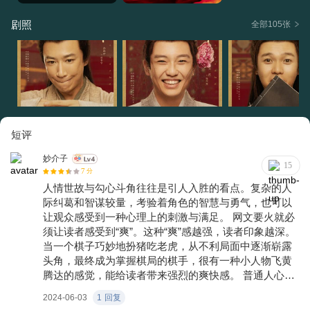
剧照
全部105张
短评
妙介子
15
7
分
人情世故与勾心斗角往往是引人入胜的看点。复杂的人
际纠葛和智谋较量，考验着角色的智慧与勇气，也可以
让观众感受到一种心理上的刺激与满足。 网文要火就必
须让读者感受到“爽”。这种“爽”感越强，读者印象越深。
当一个棋子巧妙地扮猪吃老虎，从不利局面中逐渐崭露
头角，最终成为掌握棋局的棋手，很有一种小人物飞黄
腾达的感觉，能给读者带来强烈的爽快感。 普通人心
中，铲奸除恶、公平正义始终是他们最喜爱的主题。这
2024-06-03
1
回复
些故事中的人物角色，明知不可为而为之，这种勇气与