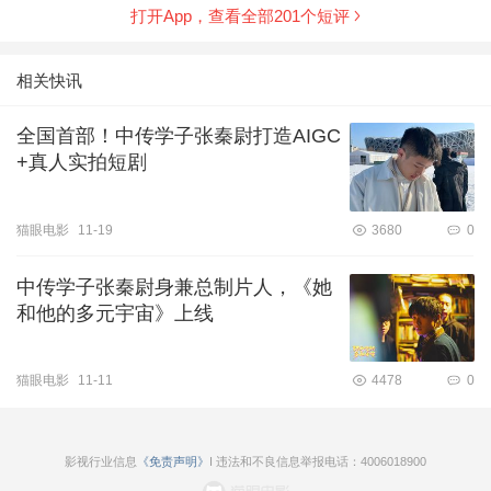
打开App，查看全部
201
个短评
体来说第二部的拍摄场景和服化道都比第 一部要更加的
精良，中心思想依然是打破陈旧 世俗，救黎民百姓于水
火之中，敢为先不怕事 的新时代人格魅力，通过范闲之
相关快讯
口道出一些当 今社会存在的传统陋习，并以戏虐和荒诞
的手 法点播世人，很多解决方式虽然看起来无厘 头，但
这可能就是魔法打败魔法的可能性，让 观众慢慢意识到
全国首部！中传学子张秦尉打造AIGC
听从内心，做自己认为对的、 有助于他人的事，不用过
+真人实拍短剧
分循规蹈矩，可以大 胆再大胆一些，当孤臣多了社会自
然更进一步
猫眼电影
11-19
3680
0
中传学子张秦尉身兼总制片人，《她
和他的多元宇宙》上线
猫眼电影
11-11
4478
0
影视行业信息
《免责声明》
I 违法和不良信息举报电话：4006018900