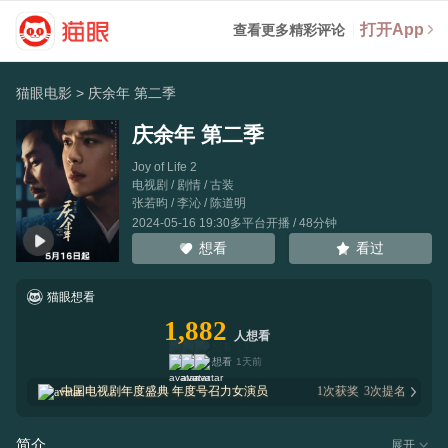
打开App
查看更多精彩评论
猫眼电影
>
庆余年 第二季
庆余年 第二季
Joy of Life 2
电视剧 / 剧情 / 古装
张若昀
/
李沁
/
陈道明
2024-05-16 19:30多平台开播 / 48分钟
看过
想看
猫眼想看
1,882
人想看
想看
1天前
想看
1天前
中国电视剧年度盛典
年度号召力女演员
1
次获奖
3
次提名
简介
展开