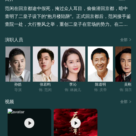
范闲在回京都途中假死，掩过众人耳目，偷偷潜回京都，暗中
查明了二皇子设下的“抱月楼陷阱”。正式回京都后，范闲接手鉴
查院一处，大行整风之举，重创二皇子在官场的势力。在二皇
子举荐下，庆帝着范闲为春闱居中郎，范闲巧妙躲过二皇子所
演职人员
设陷阱，彻查春闱舞弊，维护了学子心中的公平。范闲与林婉
全部
儿大婚后接手内库，却发现内库负债累累，范闲拒绝了庆余堂
大掌柜的相助，靠自己的力量解决了内库亏空。悬空庙上，庆
帝遭遇三连刺杀，范闲被刺客打成重伤，虽侥幸存活却真气全
失。范闲的皇子身份泄露，引起轩然大波，庆帝与范闲隐晦相
认，为平息各方猜测，庆帝派范闲下江南治理内库。在江南，
孙皓
张若昀
李沁
陈道明
吴刚
范闲挑战长公主与明家的势力，以求彻底夺回内库。
导演
饰: 范闲
饰: 林婉儿
饰: 庆帝
饰: 陈萍
视频
全部