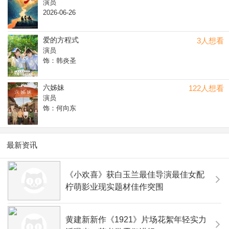
演员
2026-06-26
爱的方程式
3人想看
演员
饰：韩炎圣
六姊妹
122人想看
演员
饰：何向东
最新资讯
《小欢喜》获白玉兰最佳导演最佳女配
柠萌影业现实题材佳作突围
黄建新新作《1921》片场花絮年轻实力