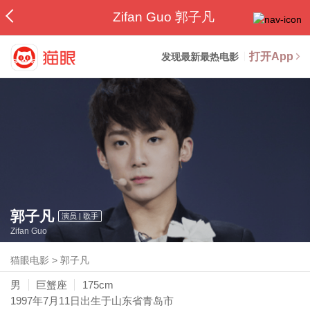
Zifan Guo 郭子凡
打开App
发现最新最热电影
郭子凡
演员 | 歌手
Zifan Guo
猫眼电影
>
郭子凡
男
巨蟹座
175cm
1997年7月11日
出生于山东省青岛市