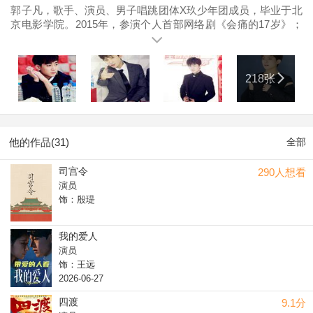
郭子凡，歌手、演员、男子唱跳团体X玖少年团成员，毕业于北
京电影学院。2015年，参演个人首部网络剧《会痛的17岁》；
同年，参加浙江卫视《燃烧吧少年 第一季》节目。2016年4
月，参演校园星座超能力网络剧《超星星学园》；9月，以舞蹈
担当的身份成为X玖少年团成员之一。2017年4月2日，随组合
218张
举行“以己之名”上海演唱会；11月29日，作为北京电影学院学生
代表之一参与录制的《中国梦》青春版MV发布。2019年7月31
日，参演的都市情感剧《小欢喜》播出。2021年7月1日，参演
的电影《1921》上映；11月3日，主演的电视剧《致命愿望》播
出，在剧中饰演席磊；5日，参加的竞技真人秀节目《导演请指
他的作品(31)
全部
教》播出。2022年7月，领衔主演的网剧《亲爱的希帕蒂娅》开
机。其他作品有《锦衣十日令》《曾少年之小时候》《许纯纯
司宫令
290人想看
的茶花运》等。
演员
饰：殷瑅
我的爱人
演员
饰：王远
2026-06-27
四渡
9.1分