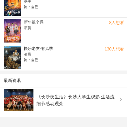
歌手
会》并演唱歌曲《登高》 。
饰：自己
新年组个局
8人想看
演员
快乐老友·有风季
130人想看
演员
饰：自己
最新资讯
《长沙夜生活》长沙大学生观影 生活流
细节感动观众