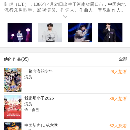
陆虎（L.T.），1986年4月24日出生于河南省周口市，中国内地
流行乐男歌手、影视演员、作词人、作曲人、音乐制作人。
2004年，参加选秀娱乐节目《明星学院》获全国总决赛第四
名，进入演艺圈 。2005年至2007年，在《闪亮新主播》以及
《快乐男声》中获得了不错的成绩 。2008年后，陆虎转向幕
后，为多位歌手创作歌曲 。2009年，他涉足影视，出演《一起
来看流星雨》 。2012年，推出个人单曲《拉过勾的》。2013
年，推出首张专辑《花吃泡面男》 ，并因此入围2013年度
music radio中国top排行榜年度最受欢迎新人奖和校园人气歌手
奖，而专辑中与专辑同名的单曲更是荣登新歌与内地音乐两榜
他的作品(95)
全部
首位，斩获双冠 。2015年至2018年，他持续发布原创单曲，如
《单身GO》《那五年》等 ，还为《延禧攻略》创作主题曲 并
一路向海的少年
29人想看
演唱片尾曲《雪落下的声音》 ，因此曲获年度金曲奖 以及最具
演员
影响力剧集歌曲奖 。2019年，获得“花房之夜”年度最佳音乐人
奖 。2020年，为电视剧《鬓边不是海棠红》作曲并演唱了同名
主题曲 。2022年，参加《2022湖南卫视中秋之夜》，与“07男
团”一同表演《烟火最中秋》 。2023年，他作为嘉宾之一，被公
我家那小子2026
36人想看
布在综艺《童话》的海报上 。2024年2月，参与录制《2024年
演员
中央广播电视总台春节联欢晚会》，与“0713再就业男团”成员联
饰：自己
手演绎《像你这样的朋友》 ，以及参加中国网络视听年度盛典
；5月，出任万益蓝“有益音乐官”一职 ，并参与了《快乐老友记
中国新声代 第六季
62人想看
2》 。2025年，参加《2025年中央广播电视总台春节联欢晚