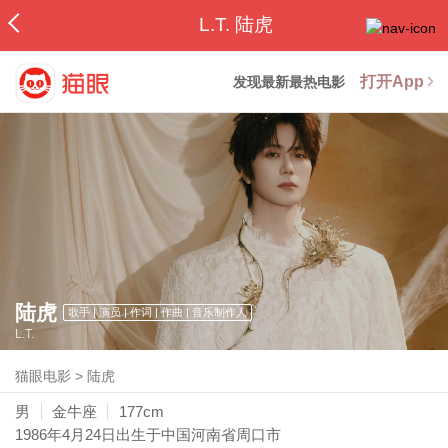
L.T. 陆虎
打开App
发现最新最热电影
陆虎
歌手 | 演员 | 作词 | 作曲 | 音乐制作人
L.T.
猫眼电影
>
陆虎
男
金牛座
177cm
1986年4月24日
出生于中国河南省周口市