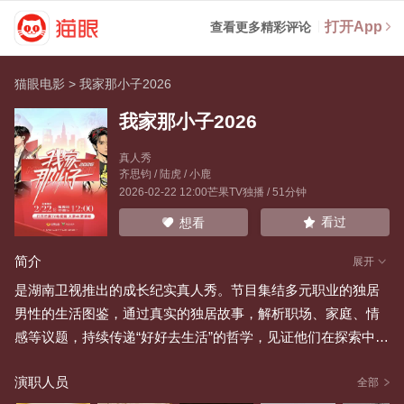
打开App
查看更多精彩评论
猫眼电影
>
我家那小子2026
我家那小子2026
真人秀
齐思钧
/
陆虎
/
小鹿
2026-02-22 12:00芒果TV独播 / 51分钟
看过
想看
简介
展开
是湖南卫视推出的成长纪实真人秀。节目集结多元职业的独居
男性的生活图鉴，通过真实的独居故事，解析职场、家庭、情
感等议题，持续传递“好好去生活”的哲学，见证他们在探索中绽
放光芒。2025年10月28日，该节目入选“2025芒果秋季招商大
演职人员
会”片单
全部