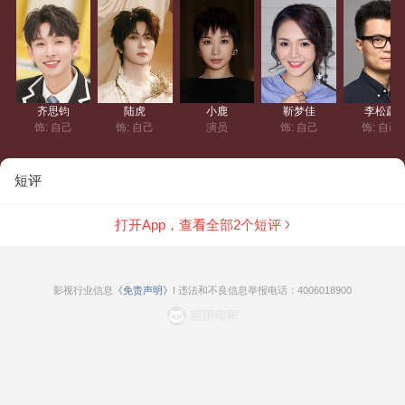
齐思钧
陆虎
小鹿
靳梦佳
李松蔚
饰: 自己
饰: 自己
演员
饰: 自己
饰: 自己
短评
打开App，查看全部
2
个短评
影视行业信息
《免责声明》
I 违法和不良信息举报电话：4006018900