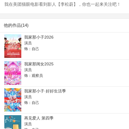
我在美团猫眼电影看到影人【李松蔚】，你也一起来关注吧！
他的作品(14)
我家那小子2026
演员
饰：自己
我家那闺女2025
演员
饰：观察员
我家那小子·好好生活季
演员
饰：自己
再见爱人 第四季
演员