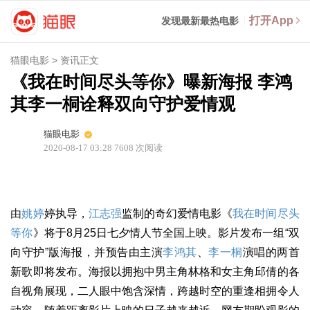
打开App
发现最新最热电影
猫眼电影
>
资讯正文
《我在时间尽头等你》曝新海报 李鸿
其李一桐诠释双向守护爱情观
猫眼电影
2020-08-17 03:28
7608
次阅读
由
姚婷
婷执导，
江志强
监制的奇幻爱情电影《
我在时间尽头
等你
》将于8月25日七夕情人节全国上映。影片发布一组“双
向守护”版海报，并预告由主演
李鸿其
、
李一桐
演唱的两首
新歌即将发布。海报以拥抱中男主角林格和女主角邱倩的各
自视角展现，二人眼中饱含深情，跨越时空的重逢相拥令人