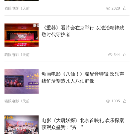
猫眼电影
1天前
2028
《重器》看片会在京举行 以法治精神致
敬时代守护者
猫眼电影
1天前
344
动画电影《八仙！》曝配音特辑 欢乐声
线鲜活塑造凡人八仙群像
猫眼电影
1天前
1005
电影《大唐妖探》北京首映礼 欢乐探案
获观众盛赞：“夯！”