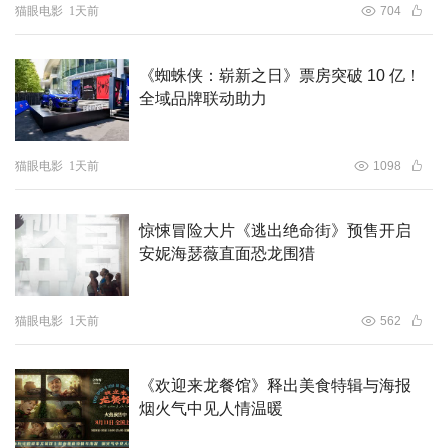
猫眼电影
1天前
704
《蜘蛛侠：崭新之日》票房突破 10 亿！
全域品牌联动助力
猫眼电影
1天前
1098
惊悚冒险大片《逃出绝命街》预售开启
安妮海瑟薇直面恐龙围猎
猫眼电影
1天前
562
《欢迎来龙餐馆》释出美食特辑与海报
烟火气中见人情温暖