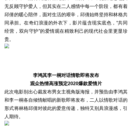
无反顾守护爱人，但其实在二人感情中每一个阶段，都有着
邱倩的暖心陪伴，面对生活的艰辛，邱倩始终坚持和林格共
同承担。在奇幻浪漫的外衣下，影片蕴含现实底色，“共同
经营，双向守护”的爱情观在精致利己的现代社会里更显珍
贵。
李鸿其李一桐对话情歌即将发布
观众热情高涨预定2020爆款爱情片
此次电影别出心裁发布男女主视角版海报，并预告由李鸿其
和李一桐各自倾情献唱的新歌即将发布，二人以情歌对话的
形式将林格邱倩对彼此的爱意传递，独特又别具浪漫感，引
人期待。