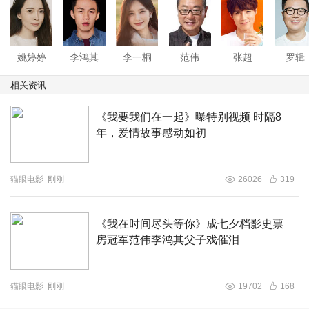
司、北京中联华盟文化传媒投资有限公司出品，是阿里影业
“锦橙合制”计划又一力作。影片将于8月25日七夕情人节全
国上映。
姚婷婷
李鸿其
李一桐
范伟
张超
罗辑
相关资讯
《我要我们在一起》曝特别视频 时隔8
年，爱情故事感动如初
猫眼电影
刚刚
26026
319
《我在时间尽头等你》成七夕档影史票
房冠军范伟李鸿其父子戏催泪
猫眼电影
刚刚
19702
168