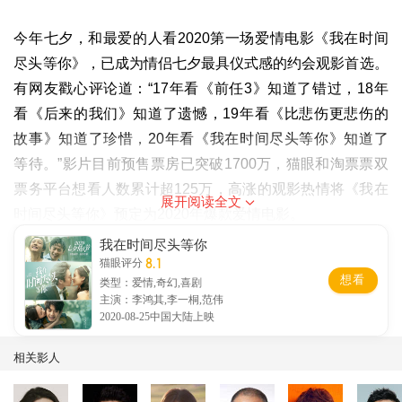
今年七夕，和最爱的人看2020第一场爱情电影《我在时间
尽头等你》，已成为情侣七夕最具仪式感的约会观影首选。
有网友戳心评论道：“17年看《前任3》知道了错过，18年
看《后来的我们》知道了遗憾，19年看《比悲伤更悲伤的
故事》知道了珍惜，20年看《我在时间尽头等你》知道了
等待。”影片目前预售票房已突破1700万，猫眼和淘票票双
票务平台想看人数累计超125万，高涨的观影热情将《我在
展开阅读全文
时间尽头等你》预定为2020年爆款爱情电影。
我在时间尽头等你
8.1
猫眼评分
想看
类型：爱情,奇幻,喜剧
主演：李鸿其,李一桐,范伟
2020-08-25中国大陆上映
电影《我在时间尽头等你》由姚婷婷执导，江志强监制，李
鸿其、李一桐主演，根据郑执同名原著小说改编。阿里巴巴
相关影人
影业集团、宸铭影业（上海）有限公司、安乐影片有限公
司、万诱引力甲有限公司、安乐（北京）电影发行有限公