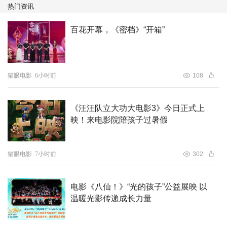
热门资讯
百花开幕，《密档》“开箱”
猫眼电影
6小时前
108
《汪汪队立大功大电影3》今日正式上
映！来电影院陪孩子过暑假
猫眼电影
7小时前
302
电影《八仙！》“光的孩子”公益展映 以
温暖光影传递成长力量