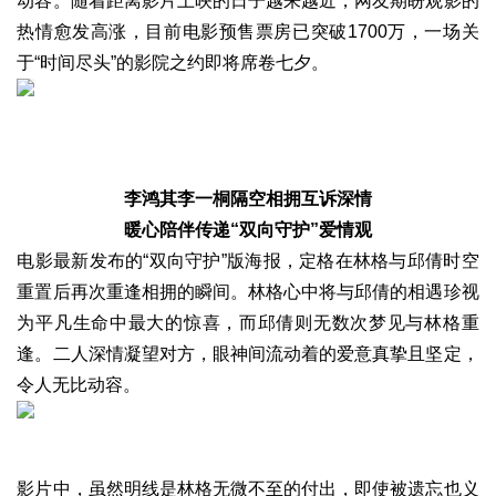
动容。随着距离影片上映的日子越来越近，网友期盼观影的
热情愈发高涨，目前电影预售票房已突破1700万，一场关
于“时间尽头”的影院之约即将席卷七夕。
李鸿其李一桐隔空相拥互诉深情
暖心陪伴传递“双向守护”爱情观
电影最新发布的“双向守护”版海报，定格在林格与邱倩时空
重置后再次重逢相拥的瞬间。林格心中将与邱倩的相遇珍视
为平凡生命中最大的惊喜，而邱倩则无数次梦见与林格重
逢。二人深情凝望对方，眼神间流动着的爱意真挚且坚定，
令人无比动容。
影片中，虽然明线是林格无微不至的付出，即使被遗忘也义