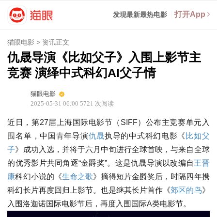
打开App
发现最新最热电影
猫眼电影
>
资讯正文
仇晟导演《比如父子》入围上影节主
竞赛 演绎中式科幻AI父子情
猫眼电影
2025-05-31 06:00
5721
次阅读
近日，第27届上海国际电影节（SIFF）公布主竞赛单元入
围名单，中国青年导演
仇晟
执导的中式科幻电影《
比如父
子
》成功入选，并将于六月中旬进行全球首映，与来自全球
的优秀影片共同角逐“金爵奖”。这是仇晟导演以改编自
王晋
康
科幻小说的《
生命之歌
》摘得短片金爵奖后，时隔四年携
科幻长片再度回归上影节。也是继其长片首作《
郊区的鸟
》
入围洛迦诺国际电影节后，再度入围国际A类电影节。