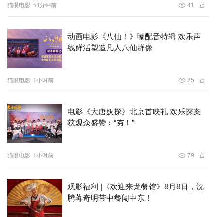
猫眼电影
54分钟前
41
保驾护航：从《流浪地球》的硬核宏大、《宇宙探索编辑
部》的奇趣偏锋，再到《比如父子》的温婉人文。
动画电影《八仙！》曝配音特辑 欢乐声
线鲜活塑造凡人八仙群像
猫眼电影
1小时前
85
电影《大唐妖探》北京首映礼 欢乐探案
获观众盛赞：“夯！”
《比如父子》由实力演员宋洋、孙宁、孙安可、佟晨洁、罗
猫眼电影
1小时前
79
伟宸、柯佳嬿、赵佳丽等倾情出演，杭州果冻效应影视文化
有限公司、重庆米小咪文化传媒有限公司、爱奇艺与法国
观影福利 |《欢迎来龙餐馆》8月8日，沈
CG Cinéma联合出品，国际销售由Kinology代理，其中亚
腾蒋奇明带中餐闯中东！
洲地区由视幻文化代理，获浙江、杭州、余杭区文艺基金与