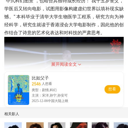
“中式科幻图景”，也暗合其独特成长经历：“我十五岁丧父，
学医后又转向电影，试图用影像构建虚幻世界以填补现实缺
憾。” 本科毕业于清华大学生物医学工程系，研究方向为神
经科学，研究生就读于香港浸会大学电影制作，因此他的创
作结合了诗意的艺术化表达和对科技的严肃思考。
展开阅读全文
比如父子
2546
人想看
想看
类型：剧情,科幻
主演：宋洋,孙宁,孙安可
2025-12-06中国大陆上映
在影片《比如父子》中，主角邹桥在父亲去世后，基于其拳
相关影人
击经历和个性特征，利用人工智能技术创造了一个 “AI 拳
手”，试图通过数字重构实现与亡父的跨时空对话。同时将