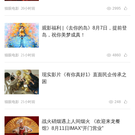
法国国家电影中心（CNC）世界电影基金双重支持，是中
猫眼电影
20小时前
2995
法官方合拍的重点项目。影片全程在杭州取景，将水乡的温
润与科幻场景的冷硬并置，形成了新鲜的影像张力。
观影福利 |《去你的岛》8月7日，提前登
岛，祝你美梦成真！
猫眼电影
21小时前
4860
现实影片《有你真好1》直面民企传承之
困
猫眼电影
21小时前
248
战火硝烟遇上人间烟火 《欢迎来龙餐
馆》8月11日IMAX“开门营业”