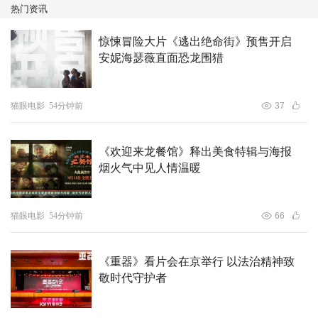
热门资讯
在DEEPSEEK、宇树科技等杭州科技“六小龙”大火出圈的
大背景下，仇晟作为“杭州新浪潮”电影代表导演之一，在延
惊悚冒险大片《逃出绝命街》预售开启
续对杭州人文传统和城市发展的当代观照的同时，首度以电
安妮海瑟薇直面恐龙围猎
影创作回应了人类最前沿和最古老的两个话题：人工智能和
父子人伦，以科幻视角重述东方哲思。
猫眼电影
54分钟前
37
《欢迎来龙餐馆》释出美食特辑与海报
烟火气中见人情温暖
猫眼电影
54分钟前
66
《重器》看片会在京举行 以法治精神致
敬时代守护者
影片由著名监制王红卫和爱奇艺电影及海外业务群总裁杨向
华共同担任监制，王红卫一直以来为青年导演探索中式科幻