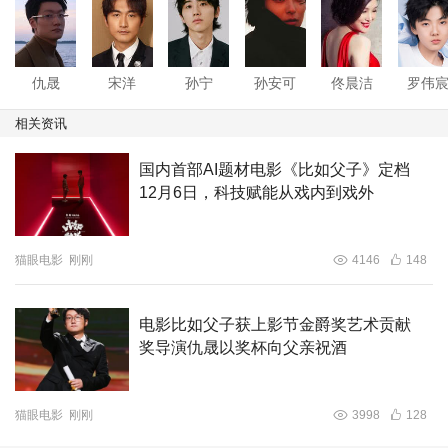
拳击作为父子关系的隐喻——无论在现实还是回忆，亦或
VR虚拟，拳台既是传承父辈精神的场域，亦是两代人对抗
与和解的象征。剧本历经六年打磨，在当前AI技术颠覆人际
仇晟
宋洋
孙宁
孙安可
佟晨洁
罗伟
关系的背景下，《比如父子》映射了当代人普遍的情感困
相关资讯
境：当至亲离去，科技能否成为情感的容器？影片通过虚拟
父亲的塑造，既呈现技术赋予的情感可能性，亦反思其伦理
国内首部AI题材电影《比如父子》定档
12月6日，科技赋能从戏内到戏外
边界，引发对“数字永生”与“真实记忆”的辩证思考。
猫眼电影
刚刚
4146
148
电影比如父子获上影节金爵奖艺术贡献
奖导演仇晟以奖杯向父亲祝酒
猫眼电影
刚刚
3998
128