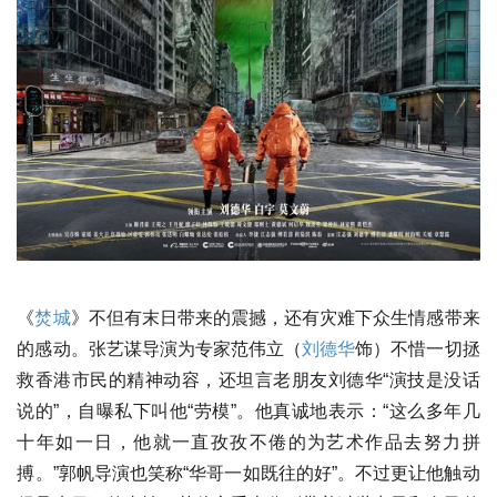
《
焚城
》不但有末日带来的震撼，还有灾难下众生情感带来
的感动。张艺谋导演为专家范伟立（
刘德华
饰）不惜一切拯
救香港市民的精神动容，还坦言老朋友刘德华“演技是没话
说的”，自曝私下叫他“劳模”。他真诚地表示：“这么多年几
十年如一日，他就一直孜孜不倦的为艺术作品去努力拼
搏。”郭帆导演也笑称“华哥一如既往的好”。不过更让他触动