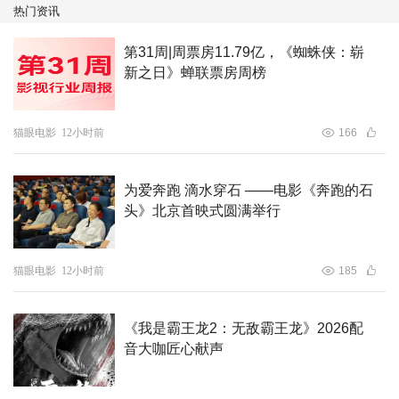
担任出品人，由江志强、刘德华、傅若清、
潘耀明
、何韵
热门资讯
明、关旭、章慧霞监制，潘耀明执导，刘德华、白宇、
莫文
第31周|周票房11.79亿，《蜘蛛侠：崭
蔚
领衔主演，谢君豪、王菀之、王丹妮、廖子妤、林保怡、
新之日》蝉联票房周榜
王敏德、周文健、郑则士、黄德斌、何启华、魏浚笙、梁仲
恒、林家熙、黄恺杰主演，吴彦姝、童瑶、姜大卫、许恩
怡、区嘉雯、郭伟亮、张达明、白耀灿、张达伦、张松枝友
猫眼电影
12小时前
166
情演出，将于11月1日全国上映，正在火热预售中。
为爱奔跑 滴水穿石 ——电影《奔跑的石
头》北京首映式圆满举行
猫眼电影
12小时前
185
《我是霸王龙2：无敌霸王龙》2026配
音大咖匠心献声