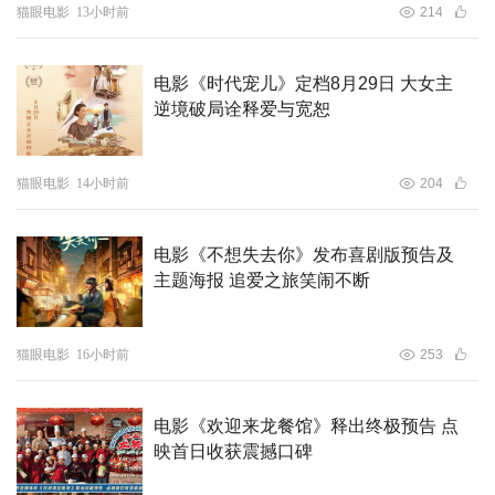
猫眼电影
13小时前
214
电影《时代宠儿》定档8月29日 大女主
逆境破局诠释爱与宽恕
猫眼电影
14小时前
204
电影《不想失去你》发布喜剧版预告及
主题海报 追爱之旅笑闹不断
猫眼电影
16小时前
253
电影《欢迎来龙餐馆》释出终极预告 点
映首日收获震撼口碑