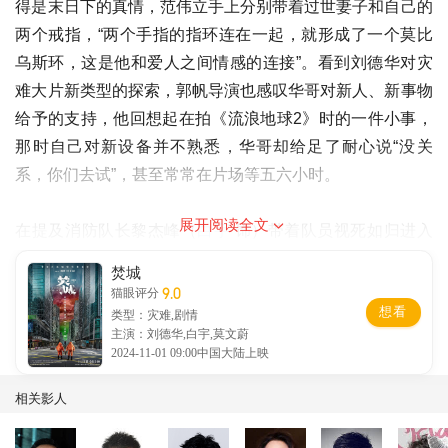
得是末日下的真情，范伟立手上分别带着过世妻子和自己的
两个戒指，“两个手指的指环连在一起，就形成了一个莫比
乌斯环，这是他和爱人之间情感的连接”。看到刘德华对灾
难大片新类型的探索，郭帆导演也感叹华哥对新人、新事物
给予的支持，他回想起在拍《流浪地球2》时的一件小事，
那时自己对新设备并不熟悉，华哥却给足了耐心说“没关
系，你们去试”，甚至常常在片场等五六小时。
展开阅读全文
在提及消防队长黎杰峰（
白宇
饰）带着队员视死如归进入
灾区一线时，郭帆导演直言，“没有人不会被打动”。他说：
焚城
“消防员也有家人，也是一个活生生的、普通的人，但是危
9.0
猫眼评分
想看
难当前的时候，真正逆行于人潮中的就是他们。”这也让他
类型：灾难,剧情
主演：刘德华,白宇,莫文蔚
想到了《流浪地球2》中“50岁以上航天员出列”的动人情
2024-11-01 09:00中国大陆上映
节。这种超越生死恐惧的使命感，有着震撼人心的力量。
相关影人
看完片后，张艺谋导演和郭帆导演还有一个共同的感受，这