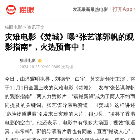
打开App
发现最新最热电影
猫眼电影
>
资讯正文
灾难电影《焚城》曝“张艺谋郭帆的观
影指南”，火热预售中！
猫眼电影
2024-10-25 02:00
9809
次阅读
今日，由潘耀明执导，刘德华、白宇、莫文蔚领衔主演，将
于11月1日全国上映的灾难电影《焚城》，发布“张艺谋郭帆
的观影指南”，两人力赞影片，“震撼新鲜”成为了两人不约而
同提及的关键词。张艺谋导演称赞道，《焚城》这样讲述
“危险物质泄漏”引发末日灾难的大片，很少见，“填补了香港
电影的空白”。他还表示，电影中有很多大场面，视效“很逼
真，非常棒”。郭帆导演看片后也有同感，直言“撼动人心”，