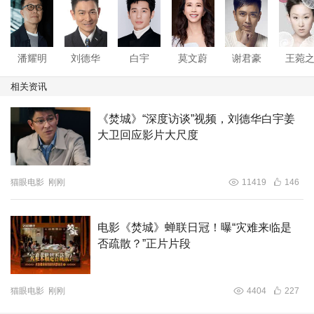
不仅是一部商业灾难大片，更让人警醒，灾难看似遥远，但
其实和每个人息息相关，正如张艺谋导演所说“这是对于所
有人都很重要的问题”。郭帆导演也坦言，如何呈现“灾难离
潘耀明
刘德华
白宇
莫文蔚
谢君豪
王菀
我们非常近”是最难的部分，而看完电影《焚城》后“会有想
象、会有警觉”，这也正是影片带来的现实意义。
相关资讯
《焚城》“深度访谈”视频，刘德华白宇姜
大卫回应影片大尺度
猫眼电影
刚刚
11419
146
电影《焚城》蝉联日冠！曝“灾难来临是
否疏散？”正片片段
猫眼电影
刚刚
4404
227
灾难大片《焚城》由李捷、江志强、傅若清、程笳淇、陈春