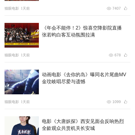
猫眼电影
1天前
7407
《年会不能停！2》惊喜空降影院直播
张若昀白客互动氛围拉满
猫眼电影
1天前
678
动画电影《去你的岛》曝同名片尾曲MV
金玟岐唱尽爱与遗憾
猫眼电影
1天前
1099
电影《大唐妖探》西安见面会反响热烈
全龄观众共赏机关长安城