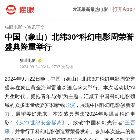
打开App
发现最新最热电影
猫眼电影
>
资讯正文
中国（象山）北纬30°科幻电影周荣誉
盛典隆重举行
猫眼电影
2024-09-24 03:14
2733
次阅读
2024年9月22日晚，中国（象山）北纬30°科幻电影周荣誉
盛典在象山黄金海岸雷迪森酒店盛大举行。本次活动以“AI
共生时代，拥抱青年与海”为主题，汇聚了中国科幻电影领
域的众多重量级嘉宾和新锐
导演
，展现中国科幻电影创新潜
力，展望美好未来。本次盛典聚焦“2024年度瞩目科幻电
影” 《
从21世纪安全撤离
》、致敬“中国科幻先行者”
王晋
康
，并举行了科幻电影创造营荣誉发布。参加本次盛典的重