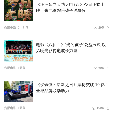
离》，导演李阳与制片人胡力舟上台发表感言，李阳分享了
《汪汪队立大功大电影3》今日正式上
他对科幻的热爱和创作过程中的感悟。他提到，科幻让他在
映！来电影院陪孩子过暑假
这个世界有归属感，进入科幻创作的世界，是一种无与伦比
的创作体验。
猫眼电影
6小时前
295
五位青年导演亮相：科幻电影的年轻力量
电影《八仙！》“光的孩子”公益展映 以
盛典中播放了科幻电影创造营的纪录片《海边的一种未
温暖光影传递成长力量
来》，通过镜头展现了5位入围导演在象山海滩上创作科幻
短片的场景，体现了他们如何在自然与科技的结合中寻找灵
感。
猫眼电影
1天前
696
荣誉推荐人张勃和彭柯率先为《云爱人》导演邓迪颁发了年
《蜘蛛侠：崭新之日》票房突破 10 亿！
度科幻视觉设计。紧接着，导演张小北和科幻作家任青揭晓
全域品牌联动助力
了年度科幻剧本，《灵魂出租车》凭借其独特的结构和叙事
方式赢得了评委的一致认可，导演兼编剧孙兴盛上台领取荣
猫眼电影
1天前
1096
誉。随后，著名导演田里和演员马雅舒共同宣布了年度科幻