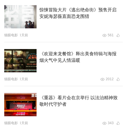
导演，得主是凭借短片《α临终关怀计划》脱颖而出的王崑
惊悚冒险大片《逃出绝命街》预售开启
琳。接下来的最具商业潜力项目则由《爱的小屋》导演阳子
安妮海瑟薇直面恐龙围猎
政摘得。此次推介盛典的重磅项目——年度科幻电影项目，
同样颁给了阳子政的《爱的小屋》。这部影片不仅展现了独
特的科幻叙事风格，还融合了强烈的现实与未来感。
猫眼电影
1天前
561
在之后，主持人连线了正在拍摄中的中国科幻电影人，如郭
《欢迎来龙餐馆》释出美食特辑与海报
帆、陆川通过视频分享了各自项目《流浪地球3》和《749
烟火气中见人情温暖
局》的进展，其中陆川导演的青春科幻动作片将于今年国庆
档上映。
猫眼电影
1天前
2012
《重器》看片会在京举行 以法治精神致
敬时代守护者
猫眼电影
1天前
343