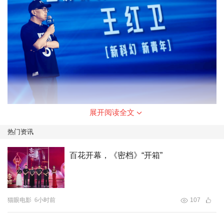
展开阅读全文
中国影协科幻电影工作委员会会长、著名监制王红卫上台发
热门资讯
表了致辞，他表示，科幻电影工委会成立后，就策划推出了
百花开幕，《密档》“开箱”
北纬
30°科幻电影周，致力于发现培养青年科幻电影人才。
中国科幻电影的发展需要更多新生力量的加入，从本次创造
营选出的5个青年导演，希望从象山到浙江推动项目落地。
猫眼电影
6小时前
107
本届电影周聚焦的2024年度瞩目电影为《从21世纪安全撤