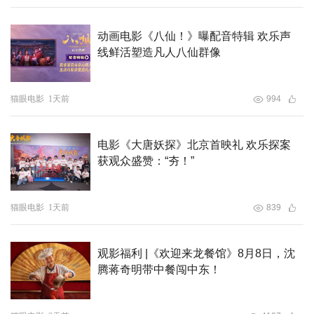
动画电影《八仙！》曝配音特辑 欢乐声
线鲜活塑造凡人八仙群像
猫眼电影
1天前
994
活动的最后，中国电影家协会科幻电影工作委员会全体成员
电影《大唐妖探》北京首映礼 欢乐探案
登台亮相，工委会会长王红卫对中国科幻电影的未来做出了
获观众盛赞：“夯！”
展望。从历史回顾到青年导演的创作实践，再到AI与科幻的
深度对话，本次荣誉盛典展现了中国科幻电影的多样性与可
能性。在北纬30°最美海岸线， 科幻打开了未来的时空之
猫眼电影
1天前
839
门。中国（象山）北纬30°科幻电影周汇聚科幻创新力量，
打开科幻新视野；拓展想象的新维度，向山向海，向未来。
观影福利 |《欢迎来龙餐馆》8月8日，沈
腾蒋奇明带中餐闯中东！