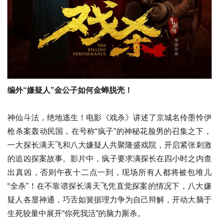
编外“嫌疑人”金公子如何金蝉脱壳！
神仙斗法，绝地逃生！电影《戏杀》讲述了京城名伶墨怜伊
枪杀案轰动民国，在号称“疯子”的神秘花脸男的召集之下，
一大探长满天飞和八大嫌疑人共聚隆盛戏院，开启紧张刺激
的追凶探案故事。影片中，疯子要求满探长在四小时之内查
出真凶，否则午夜十二点一到，现场所有人都将被包堆儿
“全杀”！在不靠谱探长满天飞凭直觉探案的情况下，八大嫌
疑人各显神通，巧舌如簧据理力争为自己辩解，开动大脑于
生死较量中展开“你死我活”的脑力厮杀。