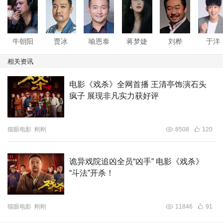
牛朝阳
贾冰
喻恩泰
蒋梦婕
刘桦
于洋
相关资讯
新生“演技派”用作品说话释放星能量！
电影《戏杀》全网首播 王清亭饰演石头
疯子 展现非凡实力获好评
心怀热忱，兼具实力，稳扎稳打角逐演艺圈！皇甫泊元(别
名欧阳榕泽)作为中国内地影视男演员，先后参演的作品荣
猫眼电影
刚刚
8508
120
获国内外各大电影节诸多殊荣:电影《候鸟》 (2021巴黎国际
电影节最佳影片奖并入围金麻雀国际电影节); 电影《毒之
诡异戏院追凶全员“凶手” 电影《戏杀》
战》 (入围2020第十届澳门国际电影节); 2023年5月主演腾
“斗法”开杀！
讯定制网剧《玄璃美人煞》此剧获得猫眼奇幻剧榜首。
2023年7月担任院线电影《戏杀》制片人并参演。
猫眼电影
刚刚
11846
91
时刻专注于演技的打磨，一步一个脚印力求多向发展！皇甫