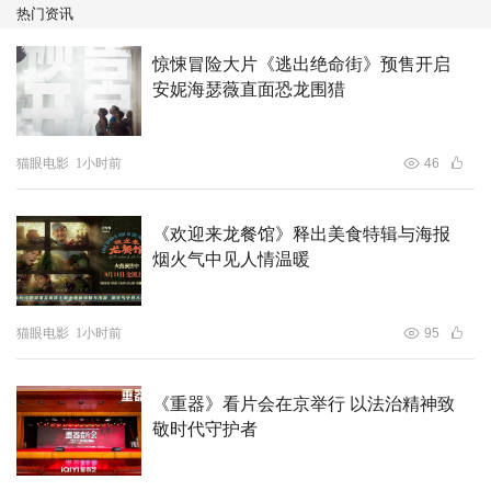
热门资讯
泊元对于表演拥有着独特的见解，塑造的每一个角色都立体
饱满，颇具情感层次。在电影《戏杀》中，唯我独尊皇甫泊
惊悚冒险大片《逃出绝命街》预售开启
安妮海瑟薇直面恐龙围猎
元饰演的金公子一现身，眉宇挑动之间，年轻气盛、唯我独
尊形象气势，跃然于屏，玩世不恭、财大气粗、“豪无人性”
等形容立马被具像化表现，火力全开，气场拉满。然而随着
猫眼电影
1小时前
46
墨怜伊命案追凶的步步紧逼，人物微表情、内心戏的翻转，
人物的情绪波动飞跃，尽在其精湛流畅的演技之中切换自
《欢迎来龙餐馆》释出美食特辑与海报
如，角色前后反转的衔接毫无破绽尽显超强实力！
烟火气中见人情温暖
猫眼电影
1小时前
95
《重器》看片会在京举行 以法治精神致
敬时代守护者