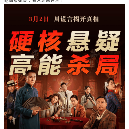
惹命案嫌疑，卷入追凶迷局！