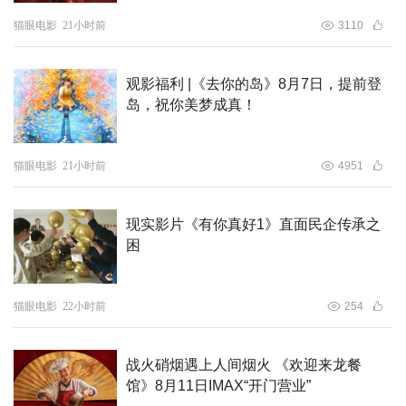
猫眼电影
21小时前
3110
观影福利 |《去你的岛》8月7日，提前登
岛，祝你美梦成真！
猫眼电影
21小时前
4951
现实影片《有你真好1》直面民企传承之
困
猫眼电影
22小时前
254
战火硝烟遇上人间烟火 《欢迎来龙餐
馆》8月11日IMAX“开门营业”