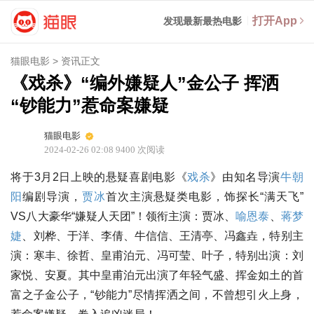
打开App
发现最新最热电影
猫眼电影
>
资讯正文
《戏杀》“编外嫌疑人”金公子 挥洒
“钞能力”惹命案嫌疑
猫眼电影
2024-02-26 02:08
9400
次阅读
将于3月2日上映的悬疑喜剧电影《
戏杀
》由知名导演
牛朝
阳
编剧导演，
贾冰
首次主演悬疑类电影，饰探长“满天飞”
VS八大豪华“嫌疑人天团”！领衔主演：贾冰、
喻恩泰
、
蒋梦
婕
、刘桦、于洋、李倩、牛信信、王清亭、冯鑫垚，特别主
演：寒丰、徐哲、皇甫泊元、冯可莹、叶子，特别出演：刘
家悦、安夏。其中皇甫泊元出演了年轻气盛、挥金如土的首
富之子金公子，“钞能力”尽情挥洒之间，不曾想引火上身，