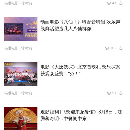
猫眼电影
1小时前
47
动画电影《八仙！》曝配音特辑 欢乐声
回顾过往，载誉满满；展望未来，星途璀璨！用演技诠释演
线鲜活塑造凡人八仙群像
技，用好作品说话，传递满满星能量！电影《戏杀》由深圳
果然影业有限公司、山西菲尔幕文化传媒有限公司、浙江东
猫眼电影
2小时前
102
阳四月天影视文化有限公司 、浙江金钟影视制作有限公司
出品、北京金城启东文化传媒有限公司、马氏（苏州）商贸
电影《大唐妖探》北京首映礼 欢乐探案
有限公司、深圳亦境健康管理有限公司、深圳市中企连商务
获观众盛赞：“夯！”
发展有限公司、深圳市捷超行模具有限公司、江苏派之文化
产业集团有限公司、上海胜辉天承影业有限公司联合出品。
3月2日，皇甫泊元主演新作《戏杀》，“金公子”驾到，定将
猫眼电影
2小时前
91
不负众望！
观影福利 |《欢迎来龙餐馆》8月8日，沈
腾蒋奇明带中餐闯中东！