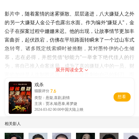
影片中，随着案情的迷雾驱散、层层递进，八大嫌疑人之外
的另一大嫌疑人金公子也露出水面。作为编外“嫌疑人”，金
公子在探案过程中姗姗来迟。他的出现，让故事情节更加丰
富曲折，起伏跌宕，仿佛在平坦路面转瞬来了一个过山车式
急转弯。诸多既定线索瞬时被推翻，其对墨怜伊的心生倾
慕，志在必得，并想凭借“钞能力”一举拿下绝代佳人的行
为，将自己推入命案迷局，成为了真凶嫌疑人中的一员。财
展开阅读全文
富的加持是人生制胜武器，却也可能是刺向自己的利刃，面
对来势汹汹的指正，金公子将如何在高手如林的八大嫌疑人
戏杀
7.6
猫眼评分
中金蝉脱壳？！一切静待揭晓！
想看
类型：悬疑,喜剧,剧情
主演：贾冰,喻恩泰,蒋梦婕
2024-03-02 00:00中国大陆上映
相关影人