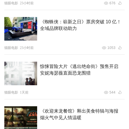
猫眼电影
23小时前
676
《蜘蛛侠：崭新之日》票房突破 10 亿！
全域品牌联动助力
猫眼电影
23小时前
1053
惊悚冒险大片《逃出绝命街》预售开启
安妮海瑟薇直面恐龙围猎
猫眼电影
1天前
544
《欢迎来龙餐馆》释出美食特辑与海报
烟火气中见人情温暖