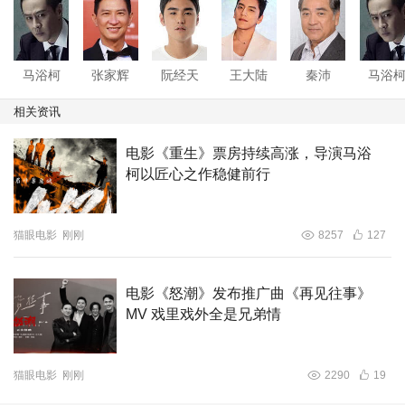
马浴柯
张家辉
阮经天
王大陆
秦沛
马浴
相关资讯
电影《重生》票房持续高涨，导演马浴
柯以匠心之作稳健前行
猫眼电影
刚刚
8257
127
电影《怒潮》发布推广曲《再见往事》
MV 戏里戏外全是兄弟情
猫眼电影
刚刚
2290
19