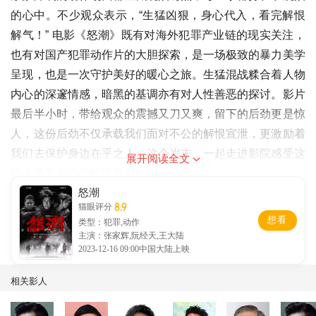
的心中。不少观众表示，“生猛凶狠，身心代入，看完解恨
解气！” 电影《怒潮》既有对海外犯罪产业链的现实关注，
也有对国产犯罪动作片的大胆探索，是一场极致的暴力美学
呈现，也是一次守护美好的暖心之旅。生猛混战糅合着人物
内心的深邃情感，暗黑的基调亦有对人性善恶的探讨。影片
最后半小时，带给观众的震撼又刀又爽，留下的后劲更是惊
人，这份后劲不仅承载我们面对不公的解恨宣泄，更激励着
我们去保护身边在乎之人。这个岁末，一起走进影院感受这
展开阅读全文
场走肾又走心的解恨风潮！
怒潮
8.9
猫眼评分
电影《怒潮》正在全国热映中，敬请观众结伴走进影院开启
想看
类型：犯罪,动作
解恨狂潮，除厄运！保平安！。
主演：张家辉,阮经天,王大陆
2023-12-16 09:00中国大陆上映
相关影人