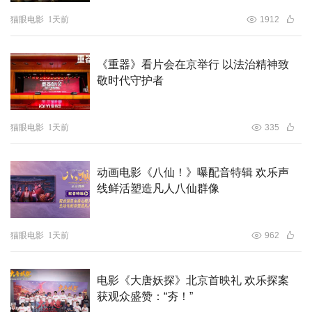
猫眼电影
1天前
1912
《重器》看片会在京举行 以法治精神致
敬时代守护者
猫眼电影
1天前
335
动画电影《八仙！》曝配音特辑 欢乐声
线鲜活塑造凡人八仙群像
猫眼电影
1天前
962
电影《大唐妖探》北京首映礼 欢乐探案
获观众盛赞：“夯！”