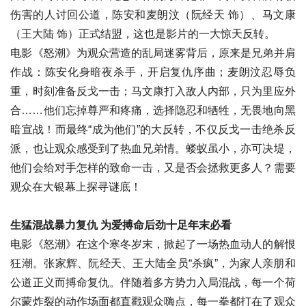
伤害的人讨回公道，陈安和麦朗汶（阮经天 饰）、马文康
（王大陆 饰）正式结盟，这也是影片的一大惊天反转。
电影《怒潮》为观众营造的乱局迷雾背后，原来是兄弟并肩
作战：陈安化身暗夜杀手，开启复仇序曲；麦朗汶忍辱负
重，时刻准备反戈一击；马文康打入敌人内部，只为里应外
合……他们忘掉尊严和疼痛，选择隐忍和牺牲，无畏地向黑
暗宣战！而最终“成为他们”的大反转，不仅反戈一击绝杀反
派，也让观众感受到了热血兄弟情。蝼蚁虽小，亦可决堤，
他们会给对手怎样的致命一击，又是否会拯救更多人？需要
观众在大银幕上探寻谜底！
生猛混战暴力复仇 为爱搏命后劲十足年末必看
电影《怒潮》在这个寒冬岁末，掀起了一场热血动人的解恨
狂潮。张家辉、阮经天、王大陆全员“杀疯”，为家人亲朋和
公道正义而搏命复仇。伴随着多方势力入局混战，每一个荷
尔蒙炸裂的动作场面都直戳观众嗨点，每一拳都打在了观众