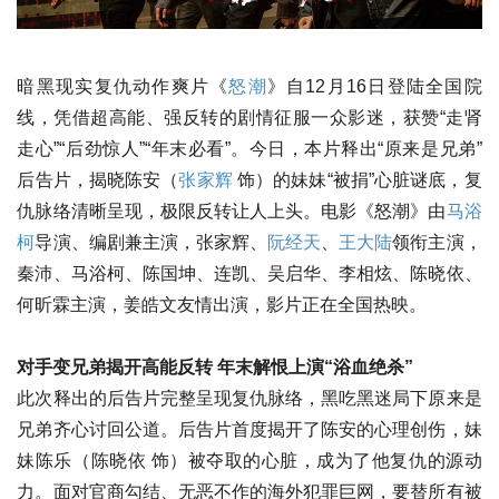
暗黑现实复仇动作爽片《
怒潮
》自12月16日登陆全国院
线，凭借超高能、强反转的剧情征服一众影迷，获赞“走肾
走心”“后劲惊人”“年末必看”。今日，本片释出“原来是兄弟”
后告片，揭晓陈安（
张家辉
饰）的妹妹“被捐”心脏谜底，复
仇脉络清晰呈现，极限反转让人上头。电影《怒潮》由
马浴
柯
导演、编剧兼主演，张家辉、
阮经天
、
王大陆
领衔主演，
秦沛、马浴柯、陈国坤、连凯、吴启华、李相炫、陈晓依、
何昕霖主演，姜皓文友情出演，影片正在全国热映。
对手变兄弟揭开高能反转 年末解恨上演“浴血绝杀”
此次释出的后告片完整呈现复仇脉络，黑吃黑迷局下原来是
兄弟齐心讨回公道。后告片首度揭开了陈安的心理创伤，妹
妹陈乐（陈晓依 饰）被夺取的心脏，成为了他复仇的源动
力。面对官商勾结、无恶不作的海外犯罪巨网，要替所有被