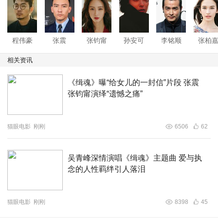
不止有着惊人的反转和导演对于华语软科幻的思考，影片的
情感线更是让无数观众感动落泪。导演呕心沥血进行创作，
“在悬疑和推理的部分之外，其实更想要讲的是爱”，在这部
程伟豪
张震
张钧甯
孙安可
李铭顺
张柏
献给父母的作品中，最打动人心的还是“爱”这一普世主题。
相关资讯
片中梁文超与阿爆这对夫妻直面“生死”这一人生难题，“为了
所爱之人，你能做到什么程度？”也是电影试图与观众沟通
《缉魂》曝“给女儿的一封信”片段 张震
的问题。许多观众在观影后表示“感动到落泪”、“眼眶湿
张钧甯演绎“遗憾之痛”
润”，动人至极的生死之情击中了每位观众的心。
猫眼电影
刚刚
6506
62
悬疑犯罪电影《缉魂》根据江波科幻小说《移魂有术》改
编，原作以近未来的人脑复制技术为背景，曾获得第三届全
球华语科幻星云奖最佳中篇小说银奖，影片由海宁铁幕真文
吴青峰深情演唱《缉魂》主题曲 爱与执
念的人性羁绊引人落泪
化传媒有限公司、霍尔果斯众合千澄影业有限公司、Pon
Pon Pictures、嘉扬电影有限公司出品，华文映像（北京）
影业有限公司、浙江横店影业有限公司、上海淘票票影视文
猫眼电影
刚刚
8398
45
化有限公司、浙江光芒文化传媒有限公司、成都乾意影业有