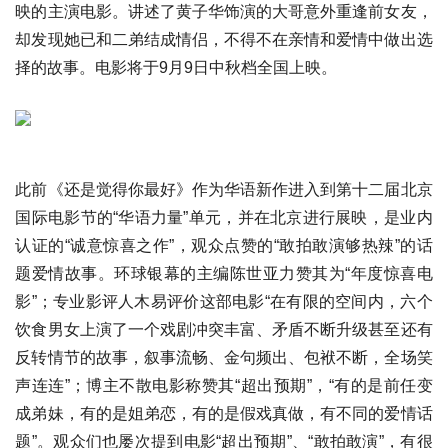
映的主演电影。讲述了黄子华饰演的大哥意外重逢前女友，
却发现她已和二弟结成情侣，不得不在亲情和爱情中做出选
择的故事。电影将于9月9日中秋档全国上映。
此前《还是觉得你最好》作为华语新作进入到第十二届北京
国际电影节的“华语力量”单元，并在北京进行展映，是业内
认证的“诚意惊喜之作”，观众点赞的“敢拍敢演够热辣”的话
题爱情故事。环球银幕的主编陈世亚力赞其为“年度惊喜电
影”；专业影评人木易评价这部电影“在有限的空间内，六个
饮食男女上演了一个戏剧冲突丰富、矛盾不断升级甚至还有
反转情节的故事，叙事流畅、金句频出、包袱不断，全场笑
声连连”；博主不散电影称赞其“超出预期”，“有的是前任变
成弟妹，有的是姐弟恋，有的是假戏真做，有不同的爱情话
题”。观众们也屡次提到电影“超出预期”、“敢拍敢演”，有很