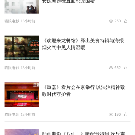
安妮海瑟薇直面恐龙围猎
猫眼电影
13小时前
250
《欢迎来龙餐馆》释出美食特辑与海报
烟火气中见人情温暖
猫眼电影
13小时前
682
《重器》看片会在京举行 以法治精神致
敬时代守护者
猫眼电影
13小时前
196
动画电影《八仙！》曝配音特辑 欢乐声