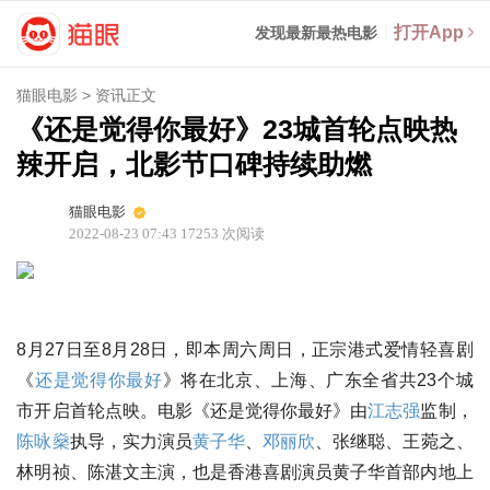
打开App
发现最新最热电影
猫眼电影
>
资讯正文
《还是觉得你最好》23城首轮点映热
辣开启，北影节口碑持续助燃
猫眼电影
2022-08-23 07:43
17253
次阅读
8月27日至8月28日，即本周六周日，正宗港式爱情轻喜剧
《
还是觉得你最好
》将在北京、上海、广东全省共23个城
市开启首轮点映。电影《还是觉得你最好》由
江志强
监制，
陈咏燊
执导，实力演员
黄子华
、
邓丽欣
、张继聪、王菀之、
林明祯、陈湛文主演，也是香港喜剧演员黄子华首部内地上