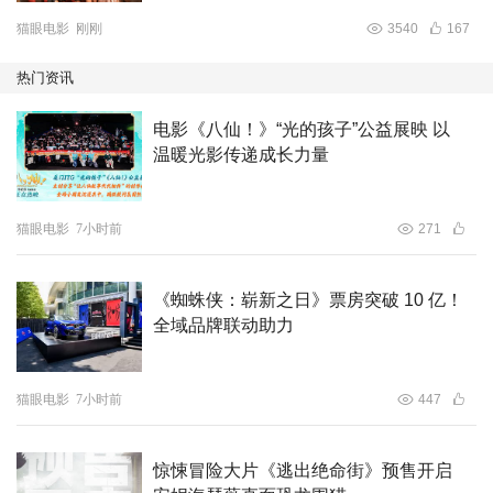
猫眼电影
刚刚
3540
167
热门资讯
电影《八仙！》“光的孩子”公益展映 以
温暖光影传递成长力量
猫眼电影
7小时前
271
《蜘蛛侠：崭新之日》票房突破 10 亿！
全域品牌联动助力
猫眼电影
7小时前
447
惊悚冒险大片《逃出绝命街》预售开启