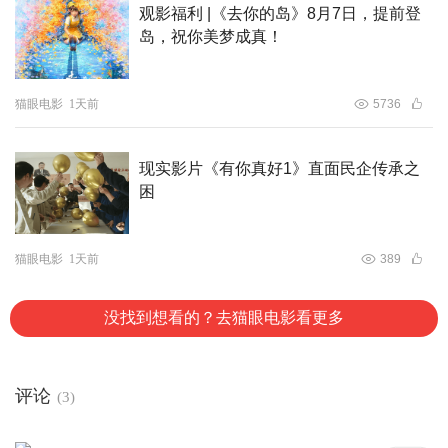
观影福利 |《去你的岛》8月7日，提前登
岛，祝你美梦成真！
猫眼电影
1天前
5736
现实影片《有你真好1》直面民企传承之
困
猫眼电影
1天前
389
没找到想看的？去猫眼电影看更多
评论
(3)