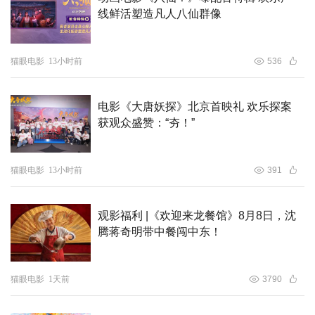
线鲜活塑造凡人八仙群像
猫眼电影
13小时前
536
电影《大唐妖探》北京首映礼 欢乐探案
获观众盛赞：“夯！”
猫眼电影
13小时前
391
观影福利 |《欢迎来龙餐馆》8月8日，沈
腾蒋奇明带中餐闯中东！
猫眼电影
1天前
3790