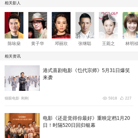
相关影人
陈咏燊
黄子华
邓丽欣
张继聪
王菀之
林明
相关资讯
港式喜剧电影《乜代宗师》5月31日爆笑
来袭
猫眼电影
刚刚
5918
227
电影《还是觉得你最好》重映定档1月20
日！时隔520日回归银幕