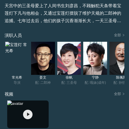
天宫中的三圣母爱上了人间书生刘彦昌，不顾触犯天条带着宝
莲灯下凡与他相会，又通过宝莲灯摆脱了维护天规的二郎神的
追捕。七年过去后，他们的孩子沉香渐渐长大，一天三圣母带
着沉香在河中采莲游玩，宝莲突然闪光，二郎神从中发现了他
演职人员
们。小沉香被二郎神抓走了，他要挟三圣母交出宝莲灯，三圣
全部
母为了儿子只得把灯交出，之后被二郎神压在华山底下。沉香
在天宫中的时候遇到了土地神，从其口中得知了自己的身世，
并受指点去找孙悟空。沉香带着小猴潜入二郎神的藏宝楼，机
智地与护灯秦俑周旋，夺回了母亲的宝莲灯，在同为人质的部
落头人之女嘎妹的帮助下，逃离天宫，踏上了寻找母亲之路。
常光希
姜文
徐帆
宁静
陈佩斯
旅途中，沉香历经重重磨难。土地神去找孙悟空帮忙，然而，
导演
配: 二郎神
配: 三圣母
配: 嘎妹(成年)
配: 孙悟
已经成佛的孙悟空拒绝了土地神的请求。沉香经历了种种险遇
视频
全部
之后，在森林中许多动物朋友们的陪伴下慢慢长大，终于达到
了天人合一的境界，成长为一个英勇的少年。这一切磨难都没
有磨灭沉香的救母之心，一天在小猴的带领下，沉香找到了孙
悟空。孙悟空为沉香的执着所感动，把白龙马交给了沉香，点
拨沉香到火湖这个地方去锻造神斧。沉香与成为部落首领的嘎