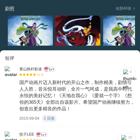
妹再次相逢，在部族人民的帮助下，推倒了二郎神的石像，铸
剧照
全部40张
成了神斧。二郎神率领着天兵赶到。沉香举起神斧，与二郎神
决一死战。他越战越勇，令二郎神难以招架。激战中二郎神不
断使出毒计要置沉香于死地，在二郎神即将抢夺宝莲灯的关键
时刻，宝莲灯突然发出金光，与沉香合而为一，沉香终于打败
二郎神，劈开华山救出了母亲，母子团聚。
短评
黄山铁杆影迷
6
10
分
国产动画片迈入新时代的开山之作，制作精美，剧情引
人入胜，音乐悦耳动听，全片一气呵成，是我高中时代
永恒的美好记忆！《天地在我心》《爱就一个字》《想
你的365天》全部出自该影片。希望国产动画继续努力，
创造出更多精良的作品！
2015-09-04
2
回复
悦子LEE
10