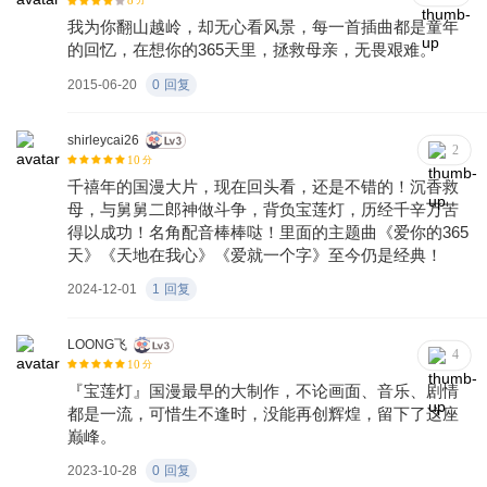
8
分
我为你翻山越岭，却无心看风景，每一首插曲都是童年
的回忆，在想你的365天里，拯救母亲，无畏艰难。
2015-06-20
0
回复
shirleycai26
2
10
分
千禧年的国漫大片，现在回头看，还是不错的！沉香救
母，与舅舅二郎神做斗争，背负宝莲灯，历经千辛万苦
得以成功！名角配音棒棒哒！里面的主题曲《爱你的365
天》《天地在我心》《爱就一个字》至今仍是经典！
2024-12-01
1
回复
LOONG飞
4
10
分
『宝莲灯』国漫最早的大制作，不论画面、音乐、剧情
都是一流，可惜生不逢时，没能再创辉煌，留下了这座
巅峰。
2023-10-28
0
回复