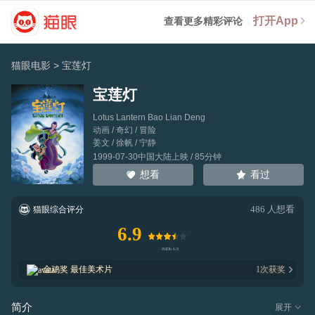
打开App
查看更多精彩评论
猫眼电影
>
宝莲灯
宝莲灯
Lotus Lantern Bao Lian Deng
动画 / 奇幻 / 冒险
姜文
/
徐帆
/
宁静
1999-07-30中国大陆上映 / 85分钟
看过
想看
486
人想看
猫眼综合评分
6.9
金鸡奖
最佳美术片
1
次获奖
简介
展开