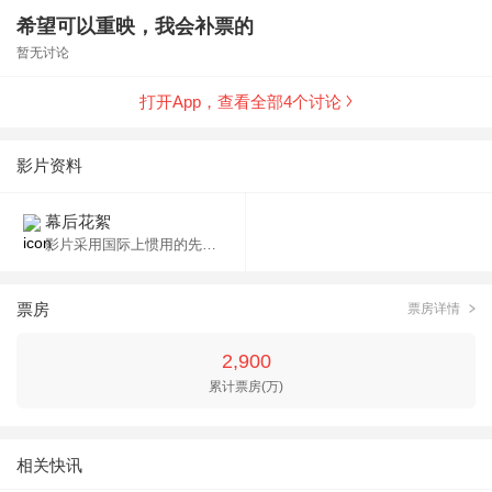
希望可以重映，我会补票的
暂无讨论
打开App，查看全部
4
个讨论
影片资料
幕后花絮
影片采用国际上惯用的先期音乐和对白制作手段、六声道全数码立体声录音技术和电脑三维特技在中国动画史上均属首次。也属动画故事片首次聘请故事片导演、录音师、影星配音。
票房
票房详情
2,900
累计票房(万)
相关快讯