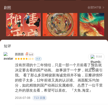
剧照
全部547张
短评
圆圆圆
9144
10
分
购票
没有所谓的十二年情结，只是一部一个月前看了预告就
决定要去看的国产动画。 故事源于一个梦，就足以吸引
我。 看了那么多宫崎骏新海诚觉得并不输，豆瓣讲情怀
的喷子太多，12年前谁又真的认识谁。 画面配乐均加
分，如此精致的国产动画以实属难得。 怂恿了一位千里
之外的朋友去看，希望可以喜欢。 『大鱼.海棠』
2016-07-08
713
回复