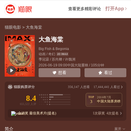
打开App
查看更多精彩评论
猫眼电影
>
大鱼海棠
大鱼海棠
Big Fish & Begonia
动画 / 奇幻
季冠霖
/
苏尚卿
/
许魏洲
2026-06-19 09:00中国大陆重映 / 105分钟
看过
想看
猫眼购票评分
356,147
人想看
17,444,441
人看过
8.4
TOP
2016年7月
3
中国大陆票房榜
金鸡奖
最佳美术片(提名)
1
次获奖
4
次提名
简介
展开