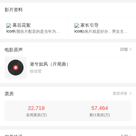
影片资料
幕后花絮
家长引导
为预告片配音的是当年为《泰坦尼克》（1998）中为老年露丝配音的潘淑兰，她已经77岁了。
动画片就是好办，男女主角都正面全裸了，居然没露点。
电影原声
10
首
湫兮如风（片尾曲）
徐佳莹
票房
票房详情
22,719
57,464
首周票房(万)
累计票房(万)