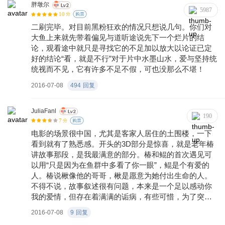
胖墩尔
5987
10
分
购票
二刷完毕。对目前黑粉狂欢的情况只想说几句。你们对
大鱼上来就先带着偏见与道听途说先下一个烂片的结
论，观看途中就只是寻找它的不足加以放大以论证已定
好的结论“看，就是不行”对于片中水墨山水，爱与坚持统
统视而不见，它有许多不足不假，可也没那么不堪！
2016-07-08
494
回复
JuliaFanl
190
7
分
购票
电影的场景很中国，尤其是客家人居住的土围楼，一下
看到就有了熟悉感。开头的3D部分是惊喜，就是老年椿
讲故事那段，是我最满意的部分。椿和鲲的首次遇见可
以用“只是因为在鱼群中多看了你一眼”，鲲是个有爱的
人。椿说楸像他的哥哥，楸是愿意为她付出生命的人。
不得不说，故事叙述很有问题，本来是一个足以感动你
我的爱情，但存在着满满的诟病，有些可惜，为了突出
椿，其他人物被弱化很多，画面也有遗憾。片尾有彩
2016-07-08
9
回复
蛋，一定要等到陈奕迅的歌唱完，会为你揭开灵婆的秘