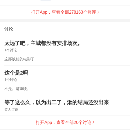
最后的坦诚相见的画面真是让我尴尬症再次发作。当
然，画面唯美细节处理也是特别让我肯定的，得让多少
打开App，查看全部
278163
个短评
国漫汗颜。作者坚守12年的情怀很打动我，人生有多少
个12年，坚持做自己喜欢的事儿还可以成功真是了不
起！
讨论
太远了吧，主城都没有安排场次。
1个讨论
这部以前的电影了
这个是2吗
1个讨论
不是。是重映。
等了这么久，以为出二了，湫的结局还没出来
暂无讨论
打开App，查看全部
20
个讨论