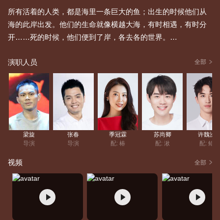
所有活着的人类，都是海里一条巨大的鱼；出生的时候他们从
海的此岸出发。他们的生命就像横越大海，有时相遇，有时分
开……死的时候，他们便到了岸，各去各的世界。
四十五亿年前，这个星球上，只有一片汪洋大海，和一群古老
演职人员
的大鱼。在与人类世界平行的空间里，生活着一个规规矩矩、
全部
遵守秩序的族群，他们为神工作，掌管世界万物运行规律，也
掌管人类的灵魂。他们的天空与人类世界的大海相连。他们既
不是神，也不是人，他们是“其他人”。十六岁生日那天，居住在
“神之围楼”里的一个名叫椿（季冠霖 配音）的女孩变作一条海
豚到人间巡礼，被大海中的一张网困住，一个人类男孩因为救
655,522
人评
梁旋
张春
季冠霖
苏尚卿
许魏洲
她而落入深海死去。为了报恩，为了让人类男孩复活，她需要
导演
导演
配: 椿
配: 湫
配: 鲲
在自己的世界里，历经种种困难与阻碍，帮助死后男孩的灵魂
视频
全部
——一条拇指那么大的小鱼，成长为一条比鲸更巨大的鱼并回
归大海。