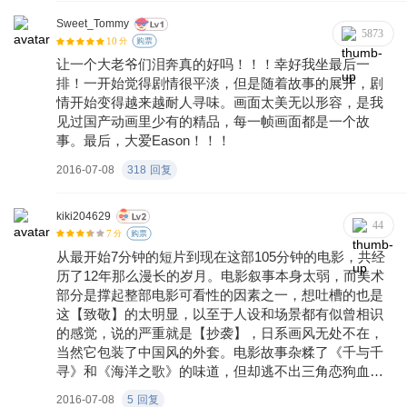
密。
Sweet_Tommy
5873
10
分
购票
让一个大老爷们泪奔真的好吗！！！幸好我坐最后一
排！一开始觉得剧情很平淡，但是随着故事的展开，剧
情开始变得越来越耐人寻味。画面太美无以形容，是我
见过国产动画里少有的精品，每一帧画面都是一个故
事。最后，大爱Eason！！！
2016-07-08
318
回复
kiki204629
44
7
分
购票
从最开始7分钟的短片到现在这部105分钟的电影，共经
历了12年那么漫长的岁月。电影叙事本身太弱，而美术
部分是撑起整部电影可看性的因素之一，想吐槽的也是
这【致敬】的太明显，以至于人设和场景都有似曾相识
的感觉，说的严重就是【抄袭】，日系画风无处不在，
当然它包装了中国风的外套。电影故事杂糅了《千与千
寻》和《海洋之歌》的味道，但却逃不出三角恋狗血青
春片这样的套路，其实含蓄又单纯才更让人久久回味，
2016-07-08
5
回复