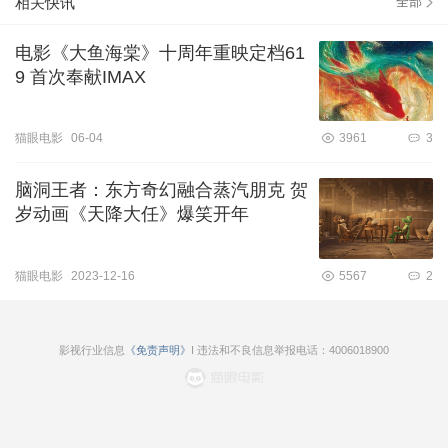
相关快讯
全部
电影《大鱼海棠》十周年重映定档61
9 首次奉献IMAX
猫眼电影
06-04
3961
3
脑洞王者：东方奇幻融合蒸汽朋克 贺
岁动画《天降大任》爆笑开年
猫眼电影
2023-12-16
5567
2
影视行业信息
《免责声明》
I 违法和不良信息举报电话：4006018900