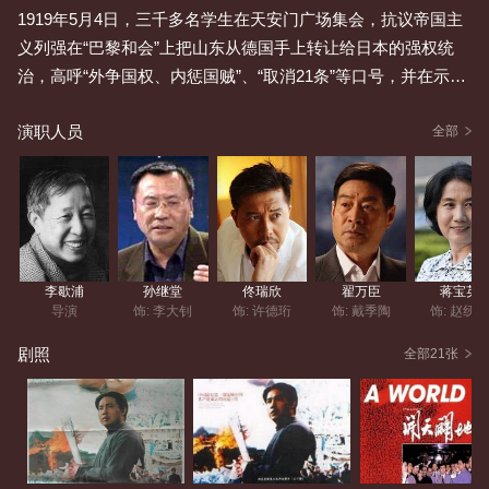
1919年5月4日，三千多名学生在天安门广场集会，抗议帝国主
义列强在“巴黎和会”上把山东从德国手上转让给日本的强权统
治，高呼“外争国权、内惩国贼”、“取消21条”等口号，并在示威
游行中火烧国贼曹汝霖的住宅，痛打章宗祥。北洋政府逮捕了3
演职人员
2名爱国学生。北大校长蔡元培偕同13所大学校长要求总统徐世
全部
昌立刻释放学生。上海也举行三罢活动支援北京爱国学生。
《新青年》主编陈独秀散发《北京市民宣言》时被捕，引起民
愤，反动军阀被迫将他释放。蔡元培、李大钊、胡适及众师生
到监狱门口迎接。陈独秀对李大钊的《我的马克思主义观》十
分钦佩，表示马上成立马克思研究会；李大钊提出还应进一步
李歇浦
孙继堂
佟瑞欣
翟万臣
蒋宝英
组织发动工人。宣传新文化、新思潮的运动在全国掀起：天津
导演
饰: 李大钊
饰: 许德珩
饰: 戴季陶
饰: 赵纫
有周恩来、邓颖超参加的觉悟社；济南有第一师范学生组成的
剧照
全部21张
励新学会；湖北有董必武创办的武汉中学。毛泽东等发起“驱张
运动”，率代表团赴京请愿，李大钊与他促膝长谈，认为经济基
础问题的解决——马克思主义唯物史观——才是解决中国问题
的前提。一系列爱国行动再次引起军阀政府的恐惧。李大钊连
夜将陈独秀送出北京，两人相约南呼北应，尽快建党。1920