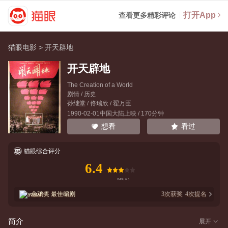
打开App
查看更多精彩评论
猫眼电影
>
开天辟地
开天辟地
The Creation of a World
剧情 / 历史
孙继堂
/
佟瑞欣
/
翟万臣
1990-02-01中国大陆上映 / 170分钟
看过
想看
猫眼综合评分
6.4
金鸡奖
最佳编剧
3
次获奖
4
次提名
简介
展开