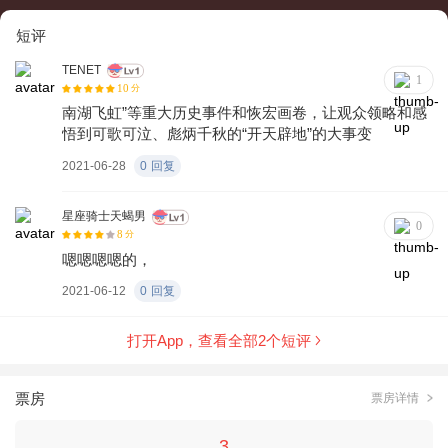
年，毛泽东在上海见到陈独秀，夜读《共产党宣言》中文译
短评
稿，憧憬着中国革命的未来，坚信农民将是革命的主力军。陈
独秀、李大钊努力联系到共产国际，得到了他们的支持。1921
TENET
1
年7月23日，来自长沙、武汉、上海、济南、北京等地的毛泽
10
分
南湖飞虹”等重大历史事件和恢宏画卷，让观众领略和感
东、何权衡、董必武、陈潭秋、李达、李俊汉、王烬美、邓恩
悟到可歌可泣、彪炳千秋的“开天辟地”的大事变
铭等13名代表聚会上海，召开了中国共产党第一次全国代表大
2021-06-28
0
回复
会。会议中途受到密探打扰，地下斗争经验丰富的马林机警地
建议立即散会。后经李达夫人王会悟提议，会议改在浙江嘉兴
星座骑士天蝎男
南湖一只游舫上继续举行。会议通过了中国共产党党纲党章，
0
8
分
中国共产党正式宣布成立。“马克思主义万岁。中国共产党万
嗯嗯嗯嗯的，
岁。中华民族万岁。”的誓言低沉却又震撼寰宇。红船迎着滚滚
2021-06-12
0
回复
波涛驰向远方 。
打开App，查看全部
2
个短评
票房
票房详情
3