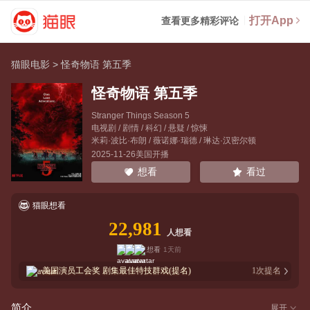
打开App
查看更多精彩评论
猫眼电影
>
怪奇物语 第五季
怪奇物语 第五季
Stranger Things Season 5
电视剧 / 剧情 / 科幻 / 悬疑 / 惊悚
米莉·波比·布朗
/
薇诺娜·瑞德
/
琳达·汉密尔顿
2025-11-26美国开播
看过
想看
猫眼想看
22,981
人想看
想看
1天前
美国演员工会奖
剧集最佳特技群戏(提名)
1
次提名
简介
展开