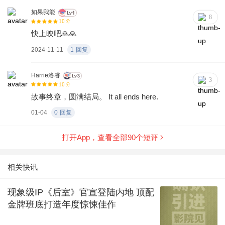
如果我能
8
10
分
快上映吧🙏🙏
2024-11-11
1
回复
Harrie洛睿
3
10
分
故事终章，圆满结局。 It all ends here.
01-04
0
回复
打开App，查看全部
90
个短评
相关快讯
现象级IP《后室》官宣登陆内地 顶配
金牌班底打造年度惊悚佳作