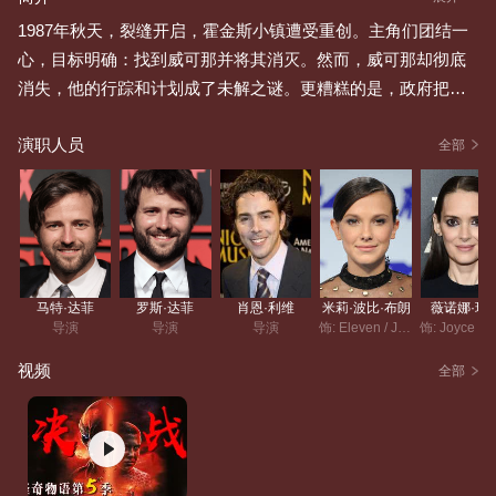
1987年秋天，裂缝开启，霍金斯小镇遭受重创。主角们团结一
心，目标明确：找到威可那并将其消灭。然而，威可那却彻底
消失，他的行踪和计划成了未解之谜。更糟糕的是，政府把整
个小镇设为军事隔离区，还加大力度搜捕伊莱雯，她不得不再
演职人员
次隐匿起来。威尔失踪快满一周年时，熟悉的恐惧再次席卷而
全部
来。最终战役即将打响，这次他们要面对的黑暗力量比以往更
强大、更致命。为了彻底结束这场噩梦，所有人必须凝聚力
量，背水一战。
马特·达菲
罗斯·达菲
肖恩·利维
米莉·波比·布朗
薇诺娜·瑞
导演
导演
导演
饰: Eleven / Jane Hopper
饰: Joyce By
视频
全部