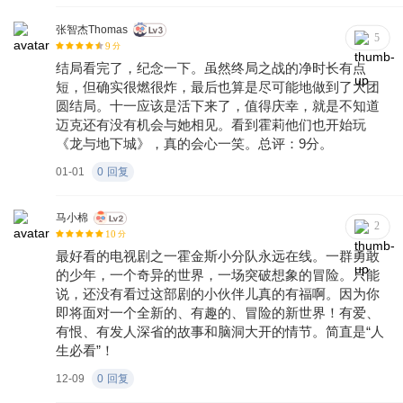
张智杰Thomas
5
9
分
结局看完了，纪念一下。虽然终局之战的净时长有点
短，但确实很燃很炸，最后也算是尽可能地做到了大团
圆结局。十一应该是活下来了，值得庆幸，就是不知道
迈克还有没有机会与她相见。看到霍莉他们也开始玩
《龙与地下城》，真的会心一笑。总评：9分。
01-01
0
回复
马小棉
2
10
分
最好看的电视剧之一霍金斯小分队永远在线。一群勇敢
的少年，一个奇异的世界，一场突破想象的冒险。只能
说，还没有看过这部剧的小伙伴儿真的有福啊。因为你
即将面对一个全新的、有趣的、冒险的新世界！有爱、
有恨、有发人深省的故事和脑洞大开的情节。简直是“人
生必看”！
12-09
0
回复