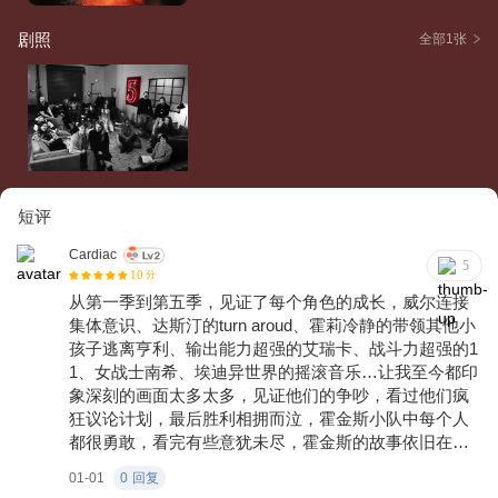
剧照
全部1张
短评
Cardiac
5
10
分
从第一季到第五季，见证了每个角色的成长，威尔连接
集体意识、达斯汀的turn aroud、霍莉冷静的带领其他小
孩子逃离亨利、输出能力超强的艾瑞卡、战斗力超强的1
1、女战士南希、埃迪异世界的摇滚音乐…让我至今都印
象深刻的画面太多太多，见证他们的争吵，看过他们疯
狂议论计划，最后胜利相拥而泣，霍金斯小队中每个人
都很勇敢，看完有些意犹未尽，霍金斯的故事依旧在发
生，我相信！你呢？
01-01
0
回复