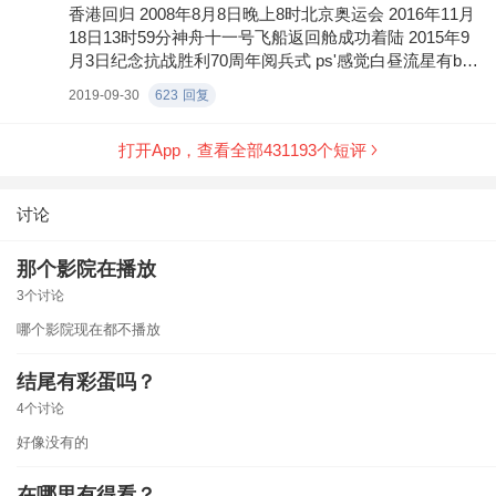
香港回归 2008年8月8日晚上8时北京奥运会 2016年11月
18日13时59分神舟十一号飞船返回舱成功着陆 2015年9
月3日纪念抗战胜利70周年阅兵式 ps'感觉白昼流星有bu
g！故事讲的是神州十一号但竟然用杨利伟，这样误导
2019-09-30
623
回复
了！ 杨利伟乘坐的是神州五号！2003年10月16日6时23
分安全返回主着陆，结尾也放的是神州五号记录片！
打开App，查看全部
431193
个短评
讨论
那个影院在播放
3个讨论
哪个影院现在都不播放
结尾有彩蛋吗？
4个讨论
好像没有的
在哪里有得看？