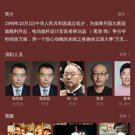
简介
展开
1949年10月1日中华人民共和国成立前夕，为保障开国大典国
旗顺利升起，电动旗杆设计安装者林治远 （ 黄渤 饰）争分夺
秒排除万难，用一个惊心动魄的未眠之夜确保立国大事“万无一
失”，而护旗手老方（ 耿乐饰）等千千万万参与开国大典的工作
演职人员
人员和人民群众齐心协力，攻克了一个又一个难题，终于保障
全部
五星红旗顺利飘扬在天安门广场上空 。1964年，由于原子弹研
发工作保密度极高，同事之间也互不知姓名，在国防科技战线
的科研工作者高远 （ 张译 饰）三年未与家人联系，后来因病
1,479,518
人评
离岗，在公交车上偶遇曾经的恋人方敏（ 任素汐 饰）。在国家
大爱和情侣小爱之间，那一代科研工作者纷纷选择了前者，于
陈凯歌
陈凯歌
张一白
管虎
黄渤
是人生从此只有相遇，没有相聚 。1984年8月8日，中国女排在
总导演
导演
导演
导演
饰: 林治
1984年洛杉矶奥运会夺冠，首获世界大赛三连冠。而与此同时
视频
全部
的上海石库门弄堂，黑白电视机摆在弄堂中间，前排马扎、中
间椅子、后面踮起脚尖，邻居们层层叠叠聚在一起观看那场振
奋人心的比赛，房顶的天线时不时需要有人手动寻找信号，每