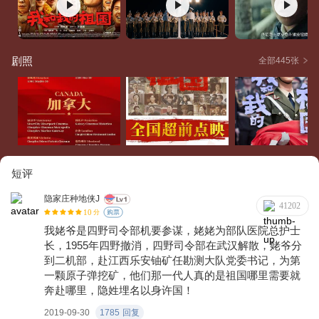
当中国队得分，欢呼声仿佛能穿破天际 。1997年7月1日，香港
回归祖国。为确保五星红旗分秒不差飘扬在香港上空，升旗手
朱涛 （ 杜江 饰）刻苦训练不懈怠、女港警莲姐 （ 惠英红 饰）
剧照
全部445张
兢兢业业守平安、外交官安文彬 （ 王洛勇 饰）与英国人谈判1
6轮分秒不让、修表匠华哥（ 任达华饰）以精湛的技术确保中
英方代表与女港警手表精准确对。他们是中方外交官、仪仗队
军人、香港警察、钟表师傅，身份不同，但他们有一个共同的
心愿——在7月1日0点0分准时升起五星红旗。他们在各自的岗
位竭尽全力，只为保证香港回归“一秒不差 ”。出租车司机张北
短评
京 （ 葛优 饰）意外获得一张千金难买的北京奥运会开幕式门
票。得意洋洋并开启显摆模式的张北京却没想到因为这张门票
隐家庄种地侠J
41202
10
分
购票
遭遇了一系列啼笑皆非的风波。在炫耀一圈后，他遇见了吃着
我姥爷是四野司令部机要参谋，姥姥为部队医院总护士
沙琪玛坐出租的四川男孩 （王东饰）。男孩不知人情世故，悄
长，1955年四野撤消，四野司令部在武汉解散，姥爷分
悄用800元钱，换走了张北京的奥运会开幕式门票 。迷茫落魄
到二机部，赴江西乐安铀矿任勘测大队党委书记，为第
的一对少年流浪兄弟沃德乐 （ 刘昊然 饰）与哈扎布 （ 陈飞宇
一颗原子弹挖矿，他们那一代人真的是祖国哪里需要就
奔赴哪里，隐姓埋名以身许国！
饰）在遇到退休扶贫办主任老李 （ 田壮壮 饰）后，他们的生
活悄然发生了变化。在老李善意的引导下，他们见证了神舟十
2019-09-30
1785
回复