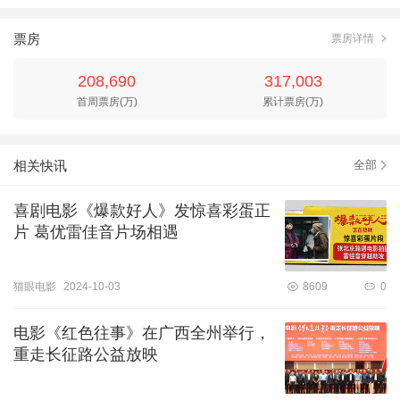
票房
票房详情
208,690
317,003
首周票房(万)
累计票房(万)
相关快讯
全部
喜剧电影《爆款好人》发惊喜彩蛋正
片 葛优雷佳音片场相遇
猫眼电影
2024-10-03
8609
0
电影《红色往事》在广西全州举行，
重走长征路公益放映