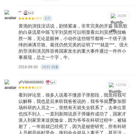
一号飞船成功着陆这一重大历史瞬间，也见到了草原寓言中的
“白昼流星”，内心受到了极大冲击和洗礼 。吕潇然 （ 宋佳
**
26289
10
分
购票
饰）作为中国空军飞行队中最优秀的女飞行员，在2015年9月3
黄渤的演技没话说，剧情紧凑，非常完美的开篇 陈凯歌
日纪念抗战胜利70周年阅兵式之前却被意外通知撤出阅兵编排
的白昼流星中陈飞宇刘昊然可以明显看出刘昊然演技略
留作替补。当一架架战斗机滑行起飞，剑指长空临近检阅，作
胜一筹，无论是眼神，小动作这些细节都将一个痞子演
为“备飞”的吕潇然在见证这一荣耀时刻的同时，也完成了自己的
绎的淋漓尽致。葛优仍然完美的证明了***就是***。强大
使命 。
的导演和演员阵容将国家发生的重大事件通过一件件小
事展现，总之一个字，牛。
2019-09-30
1633
回复
yFV984669880
132318
10
分
看到评论里，很多人说看不懂原子弹那段，我觉得我可
以解释，我也是后来听我爸爸说的，我爷爷就是参加那
场科研的人员之一，突然有天就失去联系了，去单位里
也找不到人，一直到新闻说原子弹爆炸成功了，国家才
派人到家里来送抚恤金，因为爷爷在科研过程中，被辐
射了，一年前就已经死了，因为是秘密研究，所有科研
人员都是临时受命，接到命令就马上离开了，甚至没来