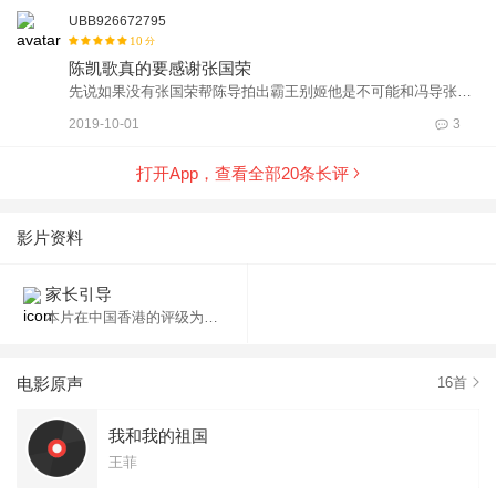
文章，但作为电影来讲并不是一部优秀的电影。这部片子采取时
UBB926672795
的无名英雄，他们是这个国家坚强的脊梁。 Tom 2019/09/30
间轴的记录手法分7个片段，视角比较新颖，比如说女排不是直
10
分
接去写女排姑娘训练的故事，写神州飞船也不是去叙述航天员本
陈凯歌真的要感谢张国荣
身的故事，而是从观众，旁观者，出租车司机，预备队员等并不
先说如果没有张国荣帮陈导拍出霸王别姬他是不可能和冯导张导
是故事主角的眼睛去描述这段历史。全片将梦想二字贯穿始终，
一样有那么高的评价的虽然是他们都有拍过烂片但是我相信他们
2019-10-01
3
把我们都是追梦人作为每一个故事的基调，小孩、飞行员、牧民
是有能力拍的出好片的但是是陈导不一样只有一部霸王别姬我不
无不都是在追逐自己的梦想。但片子过于碎片化，情节描述不完
否定陈导是个好导演但是一定算不优秀不然也不可能让他导这部
打开App，查看全部
20
条长评
整，最重要的是情感刻画不细腻让人并没有太多泪点，看完电影
白昼流星所以他真的要感谢张国荣的精彩表演然后说一下他导的
下电梯的时候，听电梯里的人讨论吐槽大过褒奖。并不是每个人
白昼流星说真的我还真的没看懂建议没看电影的看到白昼流星想
都会去分析这些细节，一部面向大众的电影，应该是一部可以让
上厕所就去吧没有什么遗憾的这可能是为了观众着想怕大家膀胱
影片资料
卖菜大妈都能找到共鸣的的电影，但它其实没有做到。
憋不住特意安排的要谢谢投资人的合理安排也理解陈导的良苦用
心如果真的没有尿的话请大家帮忙发朋友圈宣传一下这部电影因
家长引导
为其他六个短片拍的真的不错说真的陈导不应该拍成这样拿出来
本片在中国香港的评级为【I】，适合任何年龄观看。
和那几部短片一起可能他们太优秀了真不是你烂
电影原声
16
首
我和我的祖国
王菲