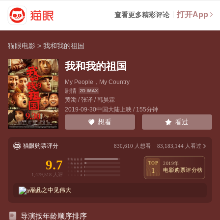
打开App
查看更多精彩评论
猫眼电影
>
我和我的祖国
我和我的祖国
My People，My Country
剧情
黄渤
/
张译
/
韩昊霖
2019-09-30中国大陆上映 / 155分钟
看过
想看
猫眼购票评分
830,610
人想看
83,183,144
人看过
9.7
TOP
2019年
1
电影购票评分榜
平凡之中见伟大
导演按年龄顺序排序