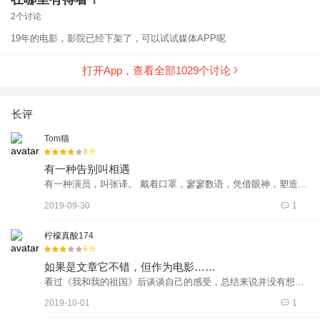
2个讨论
19年的电影，影院已经下架了，可以试试媒体APP呢
打开App，查看全部
1029
个讨论
长评
Tom猫
8
分
有一种告别叫相遇
有一种演员，叫张译。 戴着口罩，寥寥数语，凭借眼神，塑造了
一个隐姓埋名，默默奉献直至牺牲的科研人员。 电影的名字叫相
2019-09-30
1
遇，其实是告别。因为工作保密需要，高远远离家人，无人知
晓。方敏遍寻高远，不得其踪迹。三年后，俩人在公交车上相
柠檬真酸174
遇。高远却不能相认。一个人沉默否认，一个人絮叨着往事。一
6
分
静一动之间，是彼此真挚却无法延续的感情。 庆祝游行的队伍，
如果是文章它不错，但作为电影……
冲散了高远和方敏。那一刻，方敏才明白了高远的苦衷。那是一
看过《我和我的祖国》后谈谈自己的感受，总结来说并没有想象
次相遇，也是最后的告别，高远的生命也即将结束。多年后，方
中的感动和震撼，也并没有达到自己理想的期望值，但其实片子
2019-10-01
1
敏在电视里才得知高远的死讯。 和平盛世的背后，是无数人的默
还是有一些可圈可点的地方，如果这是一篇文章一定是一篇好的
默奉献，和无私的牺牲。 祖国七十华诞之际，铭记那些默默奉献