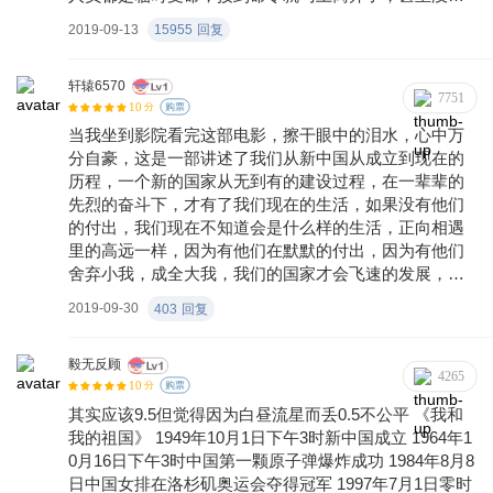
得及跟家里说一声，而且在科研过程中，也是不允许跟
2019-09-13
15955
回复
家里有任何联系的，所以我们是事后才知道爷爷去做了
什么，他是英雄
轩辕6570
7751
10
分
购票
当我坐到影院看完这部电影，擦干眼中的泪水，心中万
分自豪，这是一部讲述了我们从新中国从成立到现在的
历程，一个新的国家从无到有的建设过程，在一辈辈的
先烈的奋斗下，才有了我们现在的生活，如果没有他们
的付出，我们现在不知道会是什么样的生活，正向相遇
里的高远一样，因为有他们在默默的付出，因为有他们
舍弃小我，成全大我，我们的国家才会飞速的发展，正
如大家所说的哪有什么岁月静好，只是有人在负重前
2019-09-30
403
回复
行，当年建国时被别人武力威胁，人民吃不饱、穿不暖
的新中国，现如今已是十里繁荣、山河犹在、国泰民
安，不会再成为别人讹诈的对象，这盛世，如你们所
毅无反顾
4265
10
愿！！！
分
购票
其实应该9.5但觉得因为白昼流星而丢0.5不公平 《我和
我的祖国》 1949年10月1日下午3时新中国成立 1964年1
0月16日下午3时中国第一颗原子弹爆炸成功 1984年8月8
日中国女排在洛杉矶奥运会夺得冠军 1997年7月1日零时