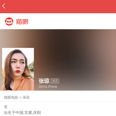
张琼
演员
Qiong Zhang
猫眼电影
>
张琼
女
出生于中国,甘肃,庆阳