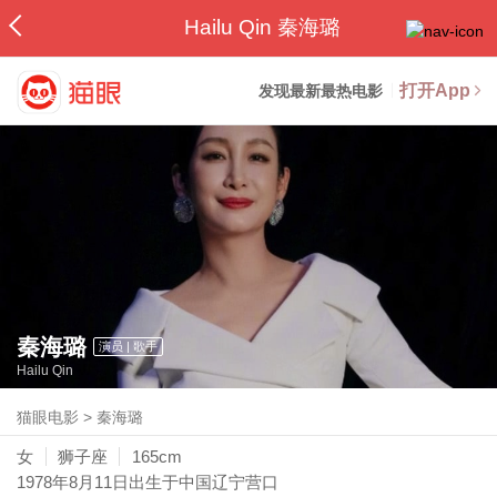
Hailu Qin 秦海璐
打开App
发现最新最热电影
秦海璐
演员 | 歌手
Hailu Qin
猫眼电影
>
秦海璐
女
狮子座
165cm
1978年8月11日
出生于中国辽宁营口