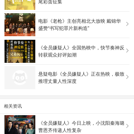
尾彩蛋征集
电影《老枪》主创亮相北大放映 戴锦华
盛赞“书写犯罪片新构造”
《全员嫌疑人》全国热映中，快节奏神反
转获观众好评如潮
悬疑电影《全员嫌疑人》正在热映，极致
推理丈量人性深度
相关资讯
《全员嫌疑人》今日上映，小沈阳秦海璐
曹恩齐传递人性复杂