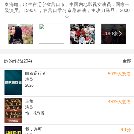
秦海璐，出生在辽宁省营口市，中国内地影视女演员，国家一
级演员。1990年，在营口学习京剧表演，主攻刀马旦。2000
年，凭借《榴莲飘飘》的表演获得第38届台湾电影金马奖最佳
新人奖及最佳女主角奖、第20届香港电影金像奖最佳新演员
奖、香港电影金紫荆奖最佳女主角。2011年凭借《钢的琴》获
190张
得第8届电影频道传媒大奖最佳女主角； 同年，凭借电影《到阜
阳600里》获得第48届台湾电影金马奖最佳原著剧本奖。2012
年，因其在话剧《四世同堂》中的演出获得金狮奖演员奖。
2014年1月23日与王新军结婚；6月11日，受英国驻华使馆以及
英国旅游局邀请，出任中英电影大使以及英国旅游形象大使身
她的作品(204)
全部
份。2017年，主演情感剧《你迟到的许多年》。同年，受邀担
任第54届台湾电影金马奖评委。2018年，担任第21届上海国际
白衣逆行者
5039人想看
电影节金爵奖评委会主竞赛单元评委。2019年，主演卫国战争
演员
电视剧《河山》；同年11月，担任第41届开罗国际电影节评
2026
委；出演的电影《开国将帅授勋1955》开机；同年，首次执导
的电影《拂乡心》入围上海国际电影节金爵奖。2020年9月16
日，主演的家庭都市剧《亲爱的，你在哪里》首播，在剧中饰
主角
4939人想看
演女主角何雪琳；同月，凭借电视剧《老酒馆》获得第32届中
演员
国电视剧飞天奖优秀女演员奖；11月，主演的都市剧《装台》
饰：花彩香
播出。2021年，主演的谍战题材电影《悬崖之上》上映 ；同
年，主演的家庭伦理剧《小敏家》播出。2022年7月，担任第十
我，许可
9.1分
二届北京国际电影节“天坛奖”国际评委会评委。