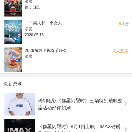
演员
季》播出；同年8月10日，首部执导并主演的电影《一出好戏》
饰：自己
上映。其他影视作品有《痞子英雄:黎明升起》《西游·降魔篇》
《101次求婚》《黄金大劫案》《锋刃》《大闹天竺》等；音乐
作品还有《临时演员》《正义之道》《男人好难》等。
一个男人和一个女人
8.1分
演员
2026-05-16
2026东方卫视春节晚会
2人想看
演员
最新资讯
科幻电影《群星闪耀时》三场特别放映交
流活动好评如潮
《群星闪耀时》8月1日上映，IMAX磅礴