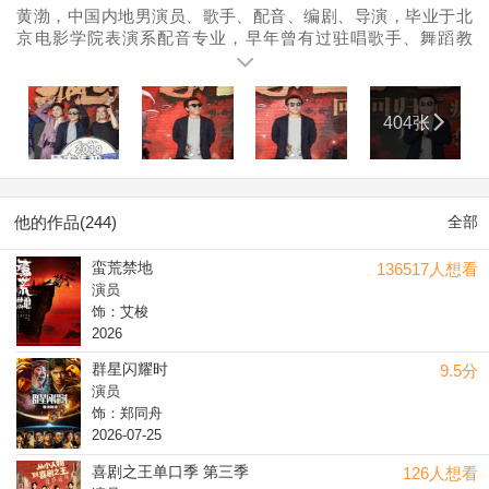
黄渤，中国内地男演员、歌手、配音、编剧、导演，毕业于北
京电影学院表演系配音专业，早年曾有过驻唱歌手、舞蹈教
练、影视配音等多种工作经历。2000年，出演个人首部由管虎
执导的电影《上车走吧》，从而进入演艺圈。2006年，因主演
青年新锐导演宁浩的电影《疯狂的石头》而一举成名。2009
404张
年，凭借影片《斗牛》与香港演员张家辉共同夺得第46届台湾
电影金马奖最佳男主角奖。2012年12月12日，主演的电影《人
再囧途之泰囧》上映；同年，主演悬疑喜剧电影《杀生》，获
第20届北京大学生电影节最佳男演员奖和第4届中国电影导演协
会年度男演员奖。2014年1月30日，登上2014年央视马年春晚
他的作品(244)
全部
表演《我的要求不算高》；同年，主演电影《亲爱的》和《心
花路放》。2015年6月，作为固定嘉宾加盟东方卫视真人秀《极
蛮荒禁地
136517人想看
限挑战》；11月22日，主演的商战传奇剧《青岛往事》播出；
演员
12月18日，主演的电影《寻龙诀》上映。2016年4月17日，其
饰：艾梭
参与的《极限挑战 第二季》在东方卫视播出；5月，以歌手身份
2026
加盟索尼音乐；6月27日，发布加入索尼音乐后的个人首支单曲
《这就是命》；同年，获第19届华鼎奖最佳男主角奖。2017年4
群星闪耀时
9.5分
月28日，其主演的电影《记忆大师》上映；6月，凭借主演的电
演员
影《冰之下》获得第20届上海国际电影节最佳男演员奖；7月，
饰：郑同舟
其加盟的东方卫视大型励志体验真人秀《极限挑战 第三季》播
2026-07-25
出。2018年1月，参与的文博探索节目《国家宝藏 第一季》播
喜剧之王单口季 第三季
126人想看
出；4月22日，作为固定嘉宾参加的综艺节目《极限挑战 第四