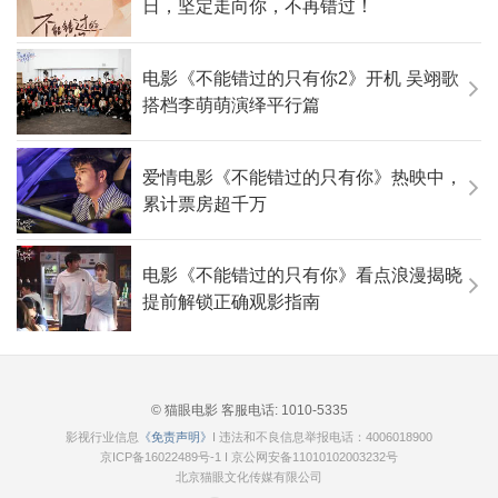
日，坚定走向你，不再错过！
电影《不能错过的只有你2》开机 吴翊歌
搭档李萌萌演绎平行篇
爱情电影《不能错过的只有你》热映中，
累计票房超千万
电影《不能错过的只有你》看点浪漫揭晓
提前解锁正确观影指南
© 猫眼电影 客服电话:
1010-5335
影视行业信息
《免责声明》
I 违法和不良信息举报电话：4006018900
京ICP备16022489号-1
I
京公网安备11010102003232号
北京猫眼文化传媒有限公司