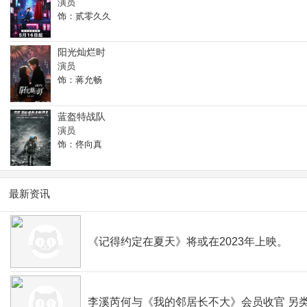
演员
饰：贰零久久
阳光灿烂时
演员
饰：蒋允畅
蓝盔特战队
演员
饰：佟向真
最新资讯
《记得约定在夏天》将或在2023年上映。
李溪芮何与《我的邻居长不大》会员收官 另