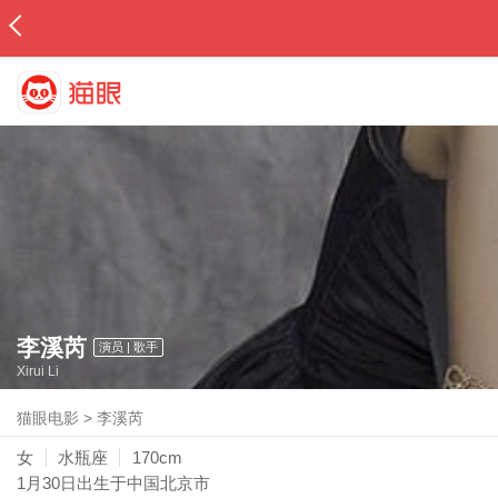
李溪芮
演员 | 歌手
Xirui Li
猫眼电影
>
李溪芮
女
水瓶座
170cm
1月30日
出生于中国北京市