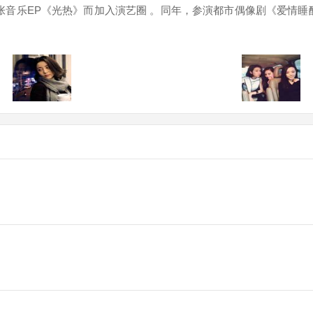
首张音乐EP《光热》而加入演艺圈 。同年，参演都市偶像剧《爱情