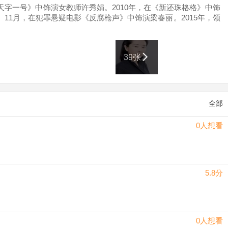
字一号》中饰演女教师许秀娟。2010年，在《新还珠格格》中饰
11月，在犯罪悬疑电影《反腐枪声》中饰演梁春丽。2015年，领
电视剧《守卫者·浮出水面》、《领养》播出。代表作还有《少年嘉
39张
全部
0人想看
5.8分
0人想看