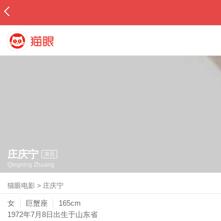
庄庆宁
演员
Qingning Zhuang
猫眼电影
>
庄庆宁
女
巨蟹座
165cm
1972年7月8日
出生于山东省