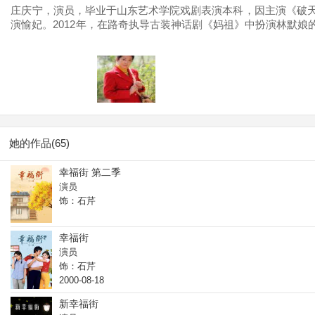
庄庆宁，演员，毕业于山东艺术学院戏剧表演本科，因主演《破天
演愉妃。2012年，在路奇执导古装神话剧《妈祖》中扮演林默娘
衔主演剧情电影《守望女》。2016年，出演电视剧《九九》在
庆》《青果巷》《黄河古镇》《大宋提刑官 第一部》等。
她的作品(65)
幸福街 第二季
演员
饰：石芹
幸福街
演员
饰：石芹
2000-08-18
新幸福街