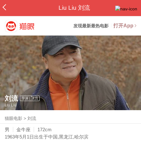
Liu Liu 刘流
打开App
发现最新最热电影
刘流
导演 | 演员
Liu Liu
猫眼电影
>
刘流
男
金牛座
172cm
1963年5月1日
出生于中国,黑龙江,哈尔滨