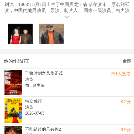
刘流，1963年5月1日出生于中国黑龙江省 哈尔滨市，原名刘延
滨，中国内地男演员、导演、制片人、 国家一级演员、相声演
员、 中国曲艺家协会会员、曾任 本山传媒副总裁、现任大圣万
合影视传媒有限公司董事长。从事表演艺术事业多年，师承相
声演员 赵春田，创作并参与表演了许多优秀的相声、小品及影
视剧，2006年出演喜剧题材电视连续剧《 马大帅3》，2008年
出演小品《 火炬手》，2009年导演了国内首创的一档融合了东
北二人转、喜剧小品、电视剧的全新娱乐栏目剧《 本山快乐
营》，同年开始出演《 乡村爱情》系列 。
他的作品(70)
全部
刑警时刻之风华正茂
251人想看
演员
饰：肖主编
特立独行
8.2分
演员
2026-07-03
不能错过的只有你2
6.5分