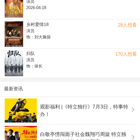
演员
2026-04-18
乡村爱情18
28人想看
演员
饰：刘大脑袋
归队
170人想看
演员
饰：保长
最新资讯
观影福利 |《特立独行》7月3日，特事特
办！
白敬亭愣闯面子社会魏翔巧周旋 特立独