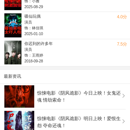
饰：小雅
2025-08-29
碟仙玩偶
4.0分
演员
饰：林佳琪
2025-01-10
你迟到的许多年
7.5分
演员
饰：王雨婷
2018-09-28
最新资讯
惊悚电影《阴风诡影》今日上映！女鬼还
魂 情劫索命！
惊悚电影《阴风诡影》明日上映！爱恨生
怨 夺命还魂！