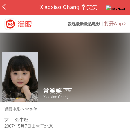
Xiaoxiao Chang 常笑笑
打开App
发现最新最热电影
常笑笑
演员
Xiaoxiao Chang
猫眼电影
>
常笑笑
女
金牛座
2007年5月7日
出生于北京