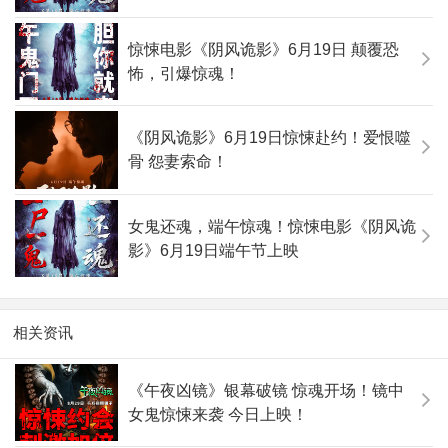
惊悚电影《阴风诡影》6月19日 颠覆恐
怖，引爆惊魂！
《阴风诡影》6月19日惊悚赴约！爱恨噬
骨 怨妻索命！
女鬼还魂，端午惊魂！惊悚电影《阴风诡
影》6月19日端午节上映
相关资讯
《午夜凶镜》银幕破镜 惊魂开场！镜中
女鬼惊悚来袭 今日上映！