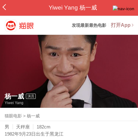
Yiwei Yang 杨一威
打开App
发现最新最热电影
杨一威
演员
Yiwei Yang
猫眼电影
>
杨一威
男
天秤座
182cm
1982年9月23日
出生于黑龙江