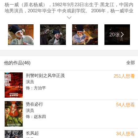
杨一威（原名杨威），1982年9月23日出生于 黑龙江，中国内
地男演员，2002年毕业于 中央戏剧学院。 2006年，杨一威毕业
后出演刑警剧《警中警2》。2011年，参演近代传奇剧《追
逃》。2013年，参演抗日革命剧《尖刀出鞘》。2014年，出演
谍战动作电影《智取威虎山3D》。2015年，主演古装魔幻喜剧
20张
电影《西游伏妖篇》。2016年，出演古装剧《武神赵子龙》。
他的作品(46)
全部
刑警时刻之风华正茂
251人想看
演员
饰：方治平
势在必行
54人想看
演员
饰：赵东四
长风起
34人想看