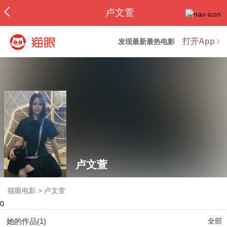
卢文萱
打开App
发现最新最热电影
卢文萱
猫眼电影
>
卢文萱
0
她的作品(1)
全部