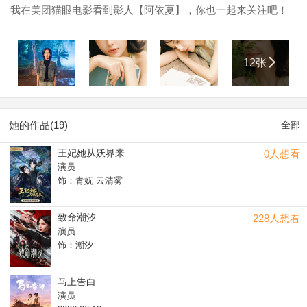
我在美团猫眼电影看到影人【阿依夏】，你也一起来关注吧！
12张
她的作品(19)
全部
王妃她从妖界来
0人想看
演员
饰：青妩 云清雾
致命潮汐
228人想看
演员
饰：潮汐
马上告白
演员