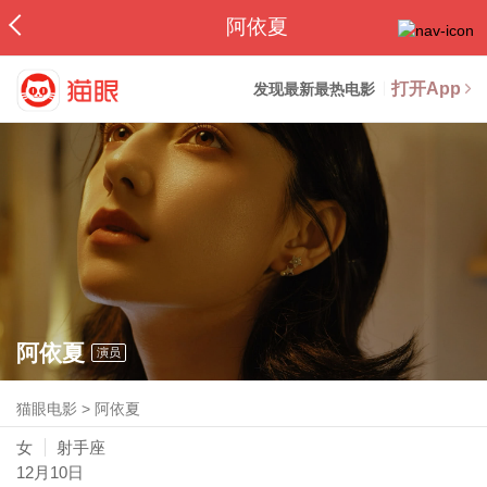
阿依夏
打开App
发现最新最热电影
阿依夏
演员
猫眼电影
>
阿依夏
女
射手座
12月10日