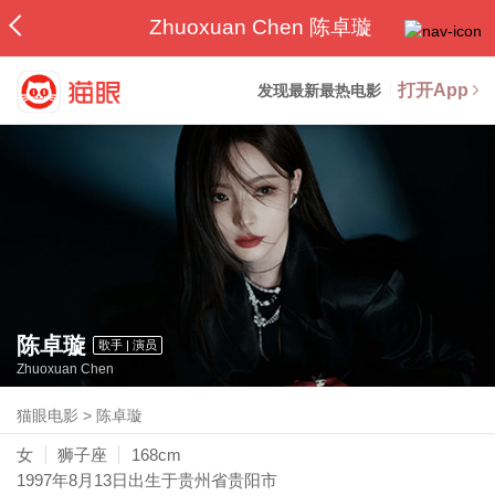
Zhuoxuan Chen 陈卓璇
打开App
发现最新最热电影
陈卓璇
歌手 | 演员
Zhuoxuan Chen
猫眼电影
>
陈卓璇
女
狮子座
168cm
1997年8月13日
出生于贵州省贵阳市