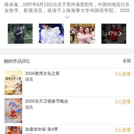
陈卓璇，1997年8月13日出生于贵州省贵阳市，中国内地流行乐
女歌手、影视演员，就读于上海海事大学外国语学院。 2016
年，参加芒果TV选秀娱乐节目《 超级女声》，获得西安赛区冠
军，从而正式进入演艺圈；同年，加入女子演唱组合 超级女
团，并以组合的形式继续参赛，最终获得全国总决赛第15名。
147张
2017年，超级女团正式解散；同年，完成了个人首部影视剧作
品，在惊悚悬疑网络剧《 云客江湖》中饰演幽幽。
她的作品(81)
全部
2026微博文化之夜
2人想看
演员
2026东方卫视春节晚会
2人想看
演员
加康加年味 第4季
5人想看