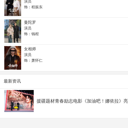
演员
饰：程振东
曼陀罗
演员
饰：钱程
女相师
演员
饰：萧怀仁
最新资讯
援疆题材青春励志电影《加油吧！娜依拉》