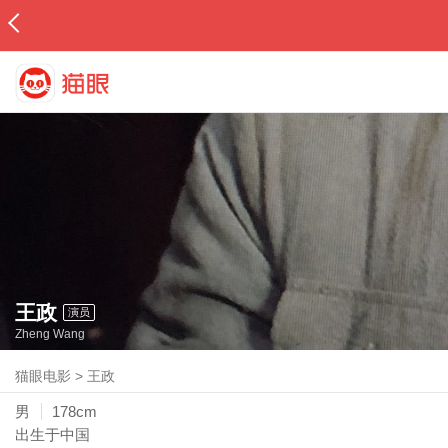
王政
演员
Zheng Wang
猫眼电影
>
王政
男
178cm
出生于中国