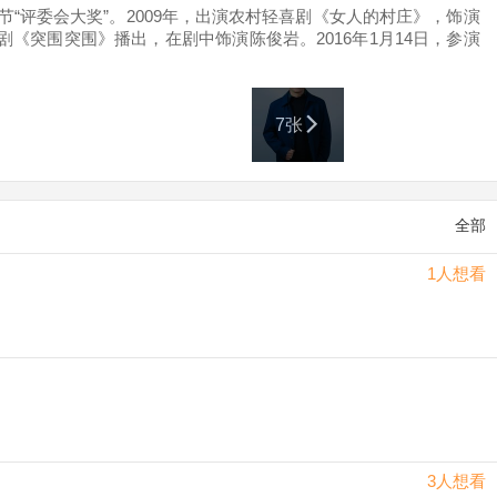
“评委会大奖”。2009年，出演农村轻喜剧《女人的村庄》，饰演
剧《突围突围》播出，在剧中饰演陈俊岩。2016年1月14日，参演
9月4日，参演的现代军事军旅剧《蓝军出击》播出，在剧中饰演何亚
出。2024年5月20日，参演的励志电影《加油吧！娜依拉》在深圳举
7张
全部
1人想看
3人想看