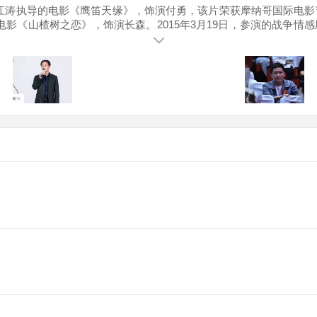
江涛执导的电影《鹰笛天缘》，饰演付勇，该片荣获摩纳哥国际电影节
影《山楂树之恋》，饰演长森。2015年3月19日，参演的战争情感
14日，参演的谍战剧《摧毁》播出，在剧中饰演方梦凡。2020年
月11日，与罗俊林合作参加录制的明星vlog综艺《俊雨四周年庆》播