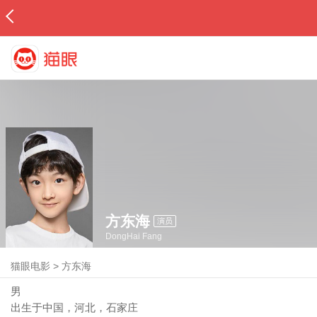
方东海
演员
DongHai Fang
猫眼电影
>
方东海
男
出生于中国，河北，石家庄