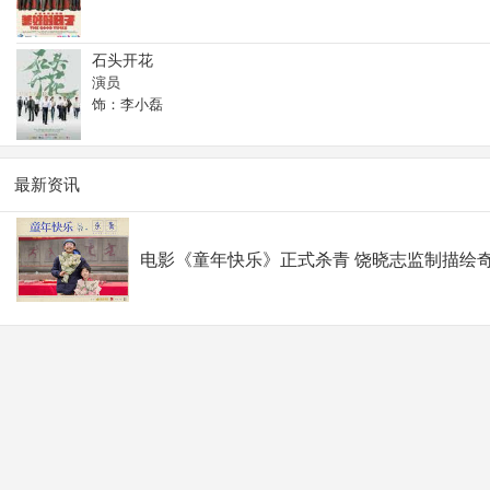
石头开花
演员
饰：李小磊
最新资讯
电影《童年快乐》正式杀青 饶晓志监制描绘