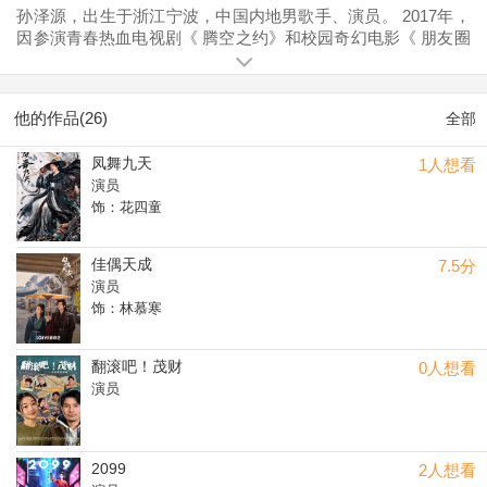
孙泽源，出生于浙江宁波，中国内地男歌手、演员。 2017年，
因参演青春热血电视剧《 腾空之约》和校园奇幻电影《 朋友圈
灵异事件》而正式进入演艺圈；同年11月20日，参演的都市奇
幻爱情剧《 无法拥抱的你》在搜狐视频上线。2018年，以选手
的身份参加音乐偶像养成节目《 明日之子第二季》。同年8月
他的作品(26)
全部
17日，参演的喜剧电影《 快把我哥带走》于全国上映。
凤舞九天
1人想看
演员
饰：花四童
佳偶天成
7.5分
演员
饰：林慕寒
翻滚吧！茂财
0人想看
演员
2099
2人想看