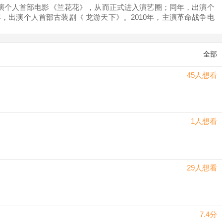
出演个人首部电影《兰花花》，从而正式进入演艺圈；同年，出演个
年，出演个人首部古装剧《 龙游天下》。2010年，主演革命战争电
电影《 皇甫谧》。2015年，在军旅剧《 陆军一号》中饰演洪声，从
全部
45人想看
1人想看
29人想看
7.4分