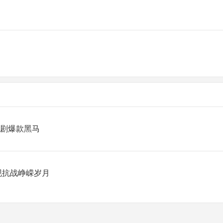
疑剧爆款黑马
现抗战峥嵘岁月