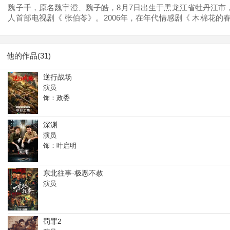
魏子千，原名魏宇澄、魏子皓，8月7日出生于黑龙江省牡丹江市
人首部电视剧《 张伯苓》。2006年，在年代情感剧《 木棉花的
影《 成成烽火之投笔从戎》。2011年，主演抗战剧《 一门三司令
而获得更多关注。2017年11月，主演的抗战电影《 北斗之岛城
他的作品(31)
逆行战场
演员
饰：政委
深渊
演员
饰：叶启明
东北往事·极恶不赦
演员
罚罪2