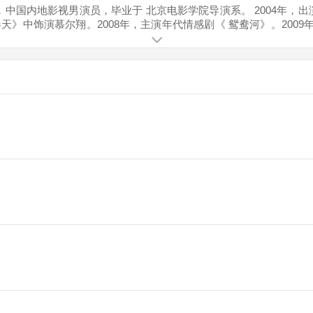
，中国内地影视男演员，毕业于 北京电影学院导演系。 2004年，
春天》中饰演慕尔翔。2008年，主演年代情感剧《 鸳鸯河》。2009
》。2012年，出演古装武侠剧《 笑傲江湖》。2014年，主演古装
风云》在青岛开机。