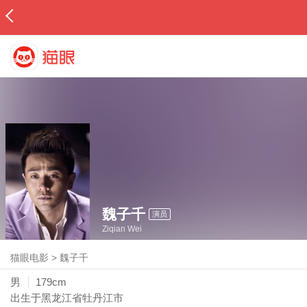
魏子千
演员
Ziqian Wei
猫眼电影
>
魏子千
男
179cm
出生于黑龙江省牡丹江市