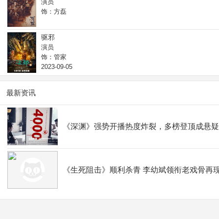
演员
饰：方磊
驱邪
演员
饰：管家
2023-09-05
最新资讯
《深渊》强势开播热度炸裂，多榜登顶成悬
《生死阻击》顺利杀青 李幼斌领衔老戏骨再