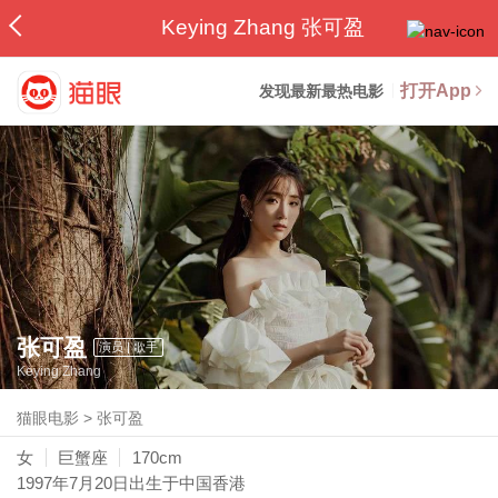
Keying Zhang 张可盈
打开App
发现最新最热电影
张可盈
演员 | 歌手
Keying Zhang
猫眼电影
>
张可盈
女
巨蟹座
170cm
1997年7月20日
出生于中国香港