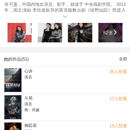
张可盈，中国内地女演员、歌手，就读于 中央戏剧学院。 2013
年，因主演由 李欣凌执导的英语版舞台剧《绿野仙踪》而进入
演艺圈。2016年，参加湖南卫视少女团体综艺节目《 夏日甜
心》，取得了进入湖南卫视综艺主播团“正规军”的资格；之后，
主演郭宝昌监制、李欣凌执导的舞台剧《太阳黑子》，饰演伊
82张
谷夏；10月登上香港红磡体育馆，献唱《喜剧之王》；此外，
还参与录制原创校园纪实节目《 一年级·毕业季》。2017年，参
演 田沁鑫执导，韩红作曲的音乐剧《 阿尔兹记忆的爱情》，同
年参演李路执导的谍战剧《 天衣无缝》。2018年作为芒果新声
班成员，参与录制湖南卫视综艺节目《 声临其境》，同年主演
她的作品(51)
全部
悬疑爱情剧《 一场遇见爱情的旅行》和青春剧《 我只喜欢
你》，并获得2018 音乐先锋榜“最受欢迎跨界艺人奖”。2019年
心诉
35人想看
主演刘江执导的电视剧《 老酒馆》，同年献唱江苏卫视春节联
演员
欢晚会，央视元宵晚会、央视五四晚会，同年领衔主演国家大
剧院舞台剧《万白》，同年获得中国青年明星公益倡导者奖。
斗局
17人想看
演员
饰：肖婕
御廷谣
19人想看