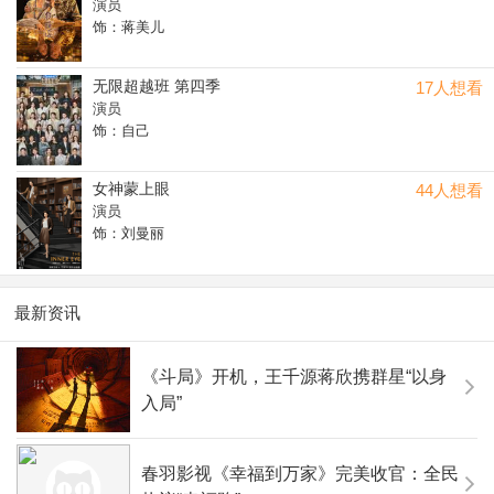
演员
饰：蒋美儿
无限超越班 第四季
17人想看
演员
饰：自己
女神蒙上眼
44人想看
演员
饰：刘曼丽
最新资讯
《斗局》开机，王千源蒋欣携群星“以身
入局”
春羽影视《幸福到万家》完美收官：全民