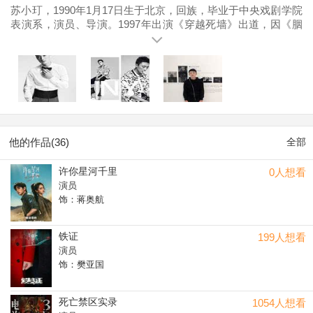
苏小玎，1990年1月17日生于北京，回族，毕业于中央戏剧学院
表演系，演员、导演。1997年出演《穿越死墙》出道，因《胭
脂》仙道枫初获关注；2023年凭《狂飙》高启盛爆火出圈，代
表作包年代剧《好好的时光》（饰刘成）、院线电影《特立独
行》（饰赵金丰），兼具扎实话剧功底与音乐特长，擅长塑造
层次丰富的复杂派人物。
他的作品(36)
全部
许你星河千里
0人想看
演员
饰：蒋奥航
铁证
199人想看
演员
饰：樊亚国
死亡禁区实录
1054人想看