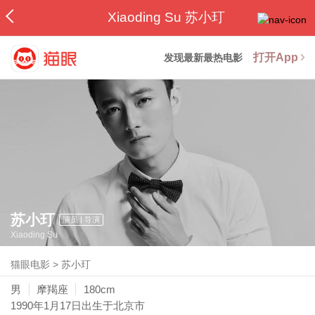
Xiaoding Su 苏小玎
打开App
发现最新最热电影
苏小玎
演员 | 导演
Xiaoding Su
猫眼电影
>
苏小玎
男
摩羯座
180cm
1990年1月17日
出生于北京市