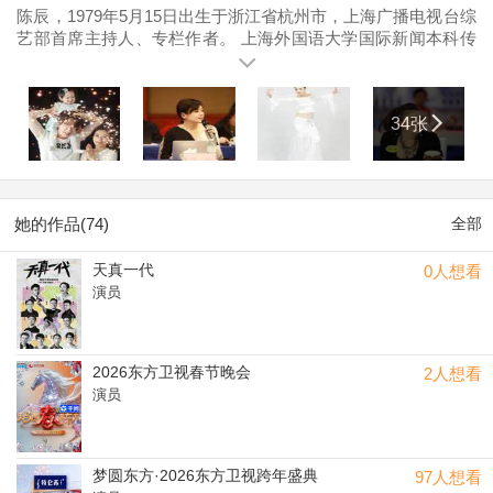
陈辰，1979年5月15日出生于浙江省杭州市，上海广播电视台综
艺部首席主持人、专栏作者。 上海外国语大学国际新闻本科传
播学硕士、长江商学院EMBA。曾主持大型选秀栏目《加油好
男儿》、《舞林大会》、《我型我秀》，财智真人秀《零距先
锋》等。访谈节目《陈辰全明星》，连续担任上海国际电影
34张
节、电视节开闭幕式。中国风尚大典，中国行业领袖论坛，创
业企业家颁奖礼，时尚年度人物颁奖礼等大型活动主持。2005
全国主持人颁奖盛典最具风采主持人；2008年度两岸三地话语
主持人盛典最具风格主持奖。2011年度上海优秀主持人，上海
文化新人。2015年与“卷福”本尼迪克特康伯巴奇共同主持2015
她的作品(74)
全部
劳伦斯世界体育奖颁奖，成为劳伦斯历史上首个中国主持人。
天真一代
0人想看
演员
2026东方卫视春节晚会
2人想看
演员
梦圆东方·2026东方卫视跨年盛典
97人想看