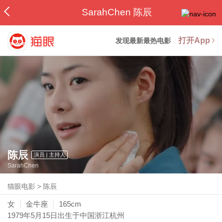
SarahChen 陈辰
打开App
发现最新最热电影
陈辰
演员 | 主持人
SarahChen
猫眼电影
>
陈辰
女
金牛座
165cm
1979年5月15日
出生于中国浙江杭州