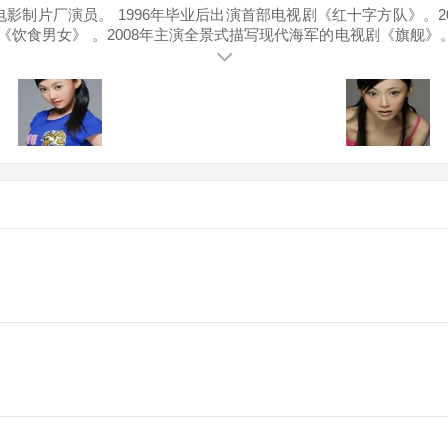
制片厂演员。 1996年毕业后出演首部电视剧《红十字方队》。2
剧《饮食男女》 。2008年主演全景式描写现代海军的电视剧《旗舰》
电影《一念》 ，2016年4月参演因果公益教育系列大电影《因果启