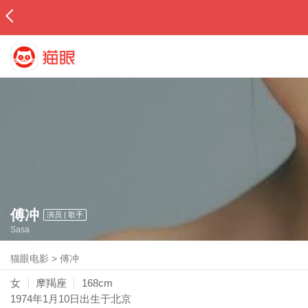
傅冲
演员 | 歌手
Sasa
猫眼电影
>
傅冲
女
摩羯座
168cm
1974年1月10日
出生于北京