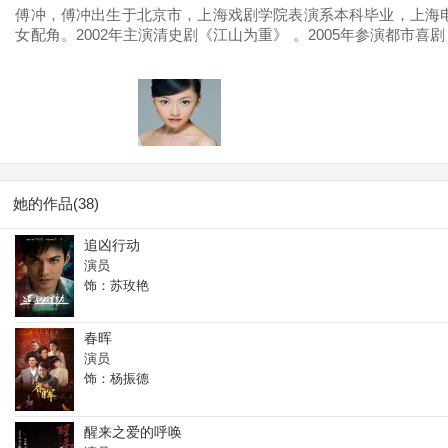
傅冲，傅冲出生于北京市，上海戏剧学院表演系本科毕业，上海电影
女配角。2002年主演清史剧《江山为重》 。2005年参演都市喜
伦理剧《好歹一家人》。2016年主演中国首部反堕胎微电影公益微
号。
她的作品(38)
追凶行动
演员
饰：苏玫艳
春晖
演员
饰：杨振德
醒来之爱的呼唤