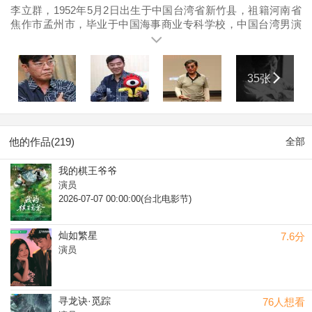
李立群，1952年5月2日出生于中国台湾省新竹县，祖籍河南省
焦作市孟州市，毕业于中国海事商业专科学校，中国台湾男演
员、舞台剧演员、相声演员。 1981年李立群凭借电视剧《卿须
怜我我怜卿》获得 金钟奖最佳电视男演员。1985年起相继主演
了舞台剧 《那一夜，我们说相声》 《这一夜，谁来说相声》
35张
《暗恋桃花源》和单口相声《 台湾怪谭》等作品。 1995年李立
群离开表演工作坊转至中国大陆发展，同年凭借电影《 阿爸的
情人》获得了加拿大魁北克国际影展最佳男演员奖。1998年主
演电视剧《 田教授家的二十八个保姆》。2000年在古装神话喜
剧《 春光灿烂猪八戒》中饰演东海龙王。2008年主演历史题材
他的作品(219)
全部
剧《 大秦帝国》，同年担任中国首部3D武侠动画剧 《秦时明
月》的艺术总监。 2012年参演谍战剧《 一触即发》。2013年凭
我的棋王爷爷
借主演的电视剧《 温州一家人》获中央电视台2012中国电视剧
演员
年度十佳演员、华鼎奖全国观众最喜爱影视明星奖和 第2届亚洲
2026-07-07 00:00:00(台北电影节)
彩虹奖最佳男主角奖。2014年出演电视剧《 老兵》。2021年，
参演动物题材电影《 家的方向》。
灿如繁星
7.6分
演员
寻龙诀·觅踪
76人想看